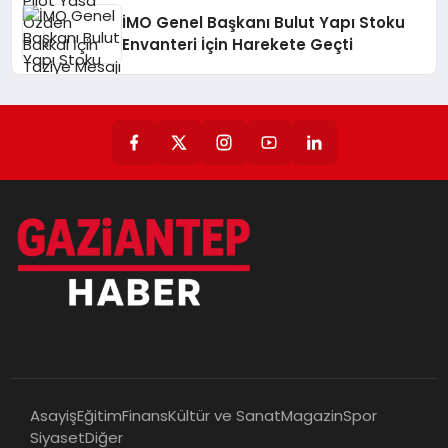
İMO Genel Başkanı Bulut Yapı Stoku
Envanteri İçin Harekete Geçti
Asayiş
Eğitim
Finans
Kültür ve Sanat
Magazin
Spor
Siyaset
Diğer