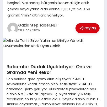
başladı. Vatandaş, bütçesini korumak için artık
çeyrek veya yarım altın yerine; 0,10, 0,25 ve 0,50
SPOR
gramlık “mini” altınlara yöneliyor.
GaziantepHaber.NET
SIYASET
Paylaş
28 Ocak 2026
DIĞER
Rakamlar Dudak Uçuklatıyor: Ons ve
Gramda Yeni Rekor
Son verilere göre gram altın alış fiyatı
7.339 TL
seviyelerine kadar tırmanırken, satış fiyatı
7.341 TL
bandında işlem görüyor. Uluslararası piyasalarda ons
altının
5.255 doları
aşması, iç piyasadaki yükselişi
tetikleyen en büyük etken oldu. Çeyrek altının 12 bin TL
sınırına dayanması, Cumhuriyet altınının ise 49 bin TL