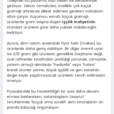
Talepteki bu patlama, bazı riskleri de beraberinde
getiriyor. Sektör temsilcileri, özellikle çok küçük
gramajlı altınlarda dikkat edilmesi gereken noktaların
altını çiziyor. Kuyumcu esnafı, küçük gramajlı
ürünlerde gram başına düşen
işçilik maliyetinin
standart ürünlere göre daha yüksek olabileceğini
belirtiyor.
Ayrıca, alım-satım arasındaki fiyat farkı (makas) bu
ürünlerde daha geniş olabiliyor. Bir diğer önemli uyarı
ise 0,10 gram gibi ürünlerin genellikle Darphane değil,
özel rafineriler tarafından üretildiği yönünde. Uzmanlar,
yatırım amaçlı alımlarda “hediyelik” veya “hatıra”
ibareli ürünler yerine, düşük işçilikli ve geri satarken
değer kaybı yaşatmayacak ürünlerin tercih edilmesini
öneriyor.
Piyasalardaki bu hareketliliğin bir süre daha devam
etmesi beklenirken, vatandaşların tasarruf
tercihlerinde “küçük ama sürekli” alım stratejisinin ön
planda kalacağı öngörülüyor.