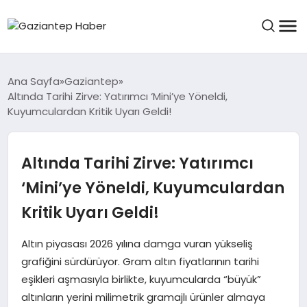
ASAYIŞ
Ana Sayfa
Gaziantep
Altında Tarihi Zirve: Yatırımcı ‘Mini’ye Yöneldi,
Kuyumculardan Kritik Uyarı Geldi!
EĞITIM
Altında Tarihi Zirve: Yatırımcı
FINANS
‘Mini’ye Yöneldi, Kuyumculardan
Kritik Uyarı Geldi!
KÜLTÜR VE SANAT
Altın piyasası 2026 yılına damga vuran yükseliş
grafiğini sürdürüyor. Gram altın fiyatlarının tarihi
eşikleri aşmasıyla birlikte, kuyumcularda “büyük”
MAGAZIN
altınların yerini milimetrik gramajlı ürünler almaya