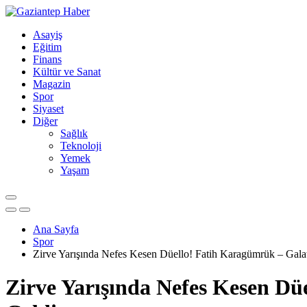
Asayiş
Eğitim
Finans
Kültür ve Sanat
Magazin
Spor
Siyaset
Diğer
Sağlık
Teknoloji
Yemek
Yaşam
Ana Sayfa
Spor
Zirve Yarışında Nefes Kesen Düello! Fatih Karagümrük – Gala
Zirve Yarışında Nefes Kesen Dü