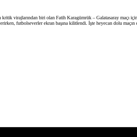
n kritik virajlarından biri olan Fatih Karagümrük – Galatasaray maçı i
rirken, futbolseverler ekran başına kilitlendi. İşte heyecan dolu maçın 