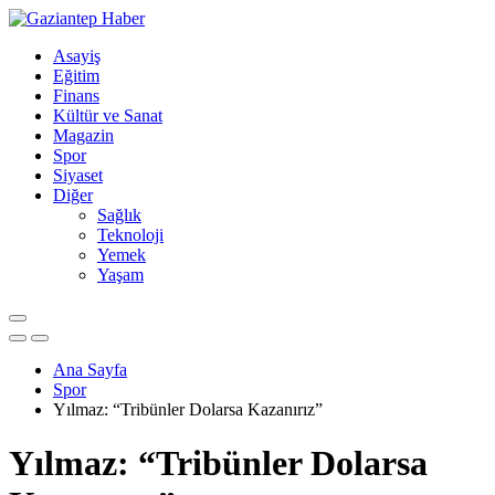
Asayiş
Eğitim
Finans
Kültür ve Sanat
Magazin
Spor
Siyaset
Diğer
Sağlık
Teknoloji
Yemek
Yaşam
Ana Sayfa
Spor
Yılmaz: “Tribünler Dolarsa Kazanırız”
Yılmaz: “Tribünler Dolarsa