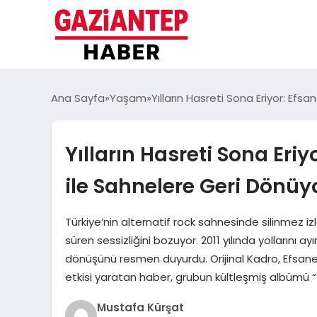
Ana Sayfa
Yaşam
Yılların Hasreti Sona Eriyor: Efs
Yılların Hasreti Sona Eriy
ile Sahnelere Geri Dönüy
Türkiye’nin alternatif rock sahnesinde silinmez iz
süren sessizliğini bozuyor. 2011 yılında yollarını a
dönüşünü resmen duyurdu. Orijinal Kadro, Efsan
etkisi yaratan haber, grubun kültleşmiş albümü “Y.
Mustafa Kürşat