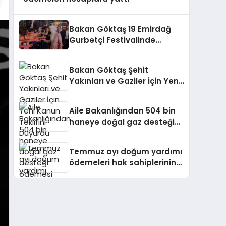
Bakan Göktaş 19 Emirdağ
Gurbetçi Festivalinde
Gurbetçilerle Buluştu
Bakan Göktaş Şehit
Yakınları ve Gaziler İçin Yeni
Kanun Teklifini Duyurdu
Aile Bakanlığından 504 bin
haneye doğal gaz desteği
ödemesi
Temmuz ayı doğum yardımı
ödemeleri hak sahiplerinin
hesaplarına yattı