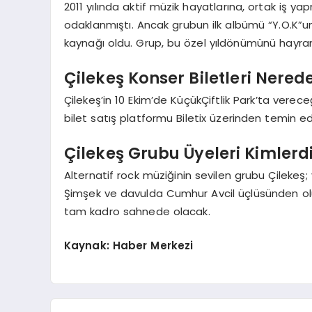
2011 yılında aktif müzik hayatlarına, ortak iş ya
odaklanmıştı. Ancak grubun ilk albümü “Y.O.K”un
kaynağı oldu. Grup, bu özel yıldönümünü hayranla
Çilekeş Konser Biletleri Nerede
Çilekeş’in 10 Ekim’de KüçükÇiftlik Park’ta verece
bilet satış platformu Biletix üzerinden temin e
Çilekeş Grubu Üyeleri Kimlerd
Alternatif rock müziğinin sevilen grubu Çileke
Şimşek ve davulda Cumhur Avcil üçlüsünden ol
tam kadro sahnede olacak.
Kaynak: Haber Merkezi