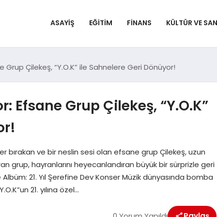
ASAYIŞ
EĞITIM
FINANS
KÜLTÜR VE SA
ane Grup Çilekeş, “Y.O.K” ile Sahnelere Geri Dönüyor!
or: Efsane Grup Çilekeş, “Y.O.K”
or!
ler bırakan ve bir neslin sesi olan efsane grup Çilekeş, uzun
yıran grup, hayranlarını heyecanlandıran büyük bir sürprizle geri
e Albüm: 21. Yıl Şerefine Dev Konser Müzik dünyasında bomba
O.K”un 21. yılına özel…
0 Yorum Yapıldı
Paylaş