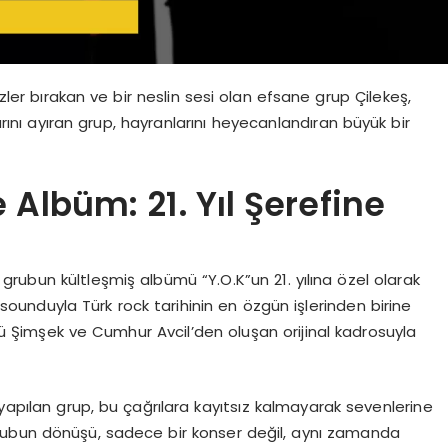
zler bırakan ve bir neslin sesi olan efsane grup Çilekeş,
larını ayıran grup, hayranlarını heyecanlandıran büyük bir
 Albüm: 21. Yıl Şerefine
rubun kültleşmiş albümü “Y.O.K”un 21. yılına özel olarak
t sounduyla Türk rock tarihinin en özgün işlerinden birine
 Şimşek ve Cumhur Avcil’den oluşan orijinal kadrosuyla
 yapılan grup, bu çağrılara kayıtsız kalmayarak sevenlerine
rubun dönüşü, sadece bir konser değil, aynı zamanda