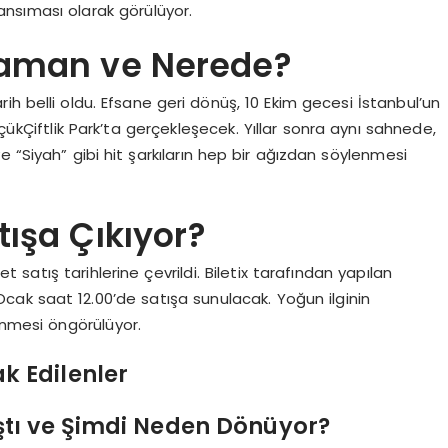
ansıması olarak görülüyor.
Zaman ve Nerede?
ih belli oldu. Efsane geri dönüş, 10 Ekim gecesi İstanbul’un
çükÇiftlik Park’ta gerçekleşecek. Yıllar sonra aynı sahnede,
 “Siyah” gibi hit şarkıların hep bir ağızdan söylenmesi
tışa Çıkıyor?
atış tarihlerine çevrildi. Biletix tarafından yapılan
Ocak saat 12.00’de satışa sunulacak. Yoğun ilginin
enmesi öngörülüyor.
k Edilenler
tı ve Şimdi Neden Dönüyor?