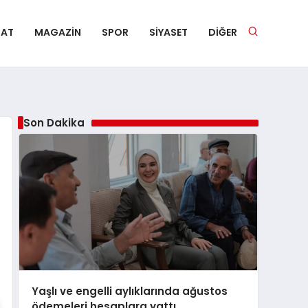
NAT
MAGAZIN
SPOR
SIYASET
DIĞER
Son Dakika
Yaşlı ve engelli aylıklarında ağustos
ödemeleri hesaplara yattı