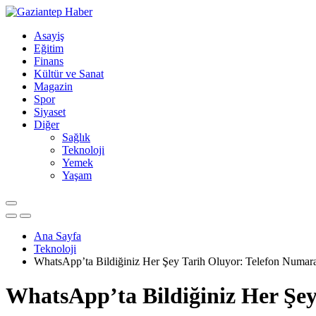
Asayiş
Eğitim
Finans
Kültür ve Sanat
Magazin
Spor
Siyaset
Diğer
Sağlık
Teknoloji
Yemek
Yaşam
Ana Sayfa
Teknoloji
WhatsApp’ta Bildiğiniz Her Şey Tarih Oluyor: Telefon Numara
WhatsApp’ta Bildiğiniz Her Şey