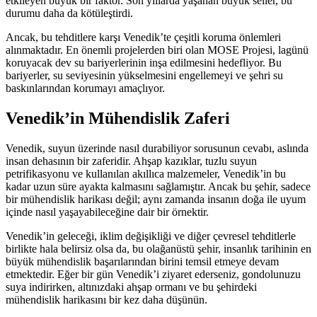
etkileyen büyük bir faktör. Son yıllarda yaşanan büyük seller, bu
durumu daha da kötüleştirdi.
Ancak, bu tehditlere karşı Venedik’te çeşitli koruma önlemleri
alınmaktadır. En önemli projelerden biri olan MOSE Projesi, lagünü
koruyacak dev su bariyerlerinin inşa edilmesini hedefliyor. Bu
bariyerler, su seviyesinin yükselmesini engellemeyi ve şehri su
baskınlarından korumayı amaçlıyor.
Venedik’in Mühendislik Zaferi
Venedik, suyun üzerinde nasıl durabiliyor sorusunun cevabı, aslında
insan dehasının bir zaferidir. Ahşap kazıklar, tuzlu suyun
petrifikasyonu ve kullanılan akıllıca malzemeler, Venedik’in bu
kadar uzun süre ayakta kalmasını sağlamıştır. Ancak bu şehir, sadece
bir mühendislik harikası değil; aynı zamanda insanın doğa ile uyum
içinde nasıl yaşayabileceğine dair bir örnektir.
Venedik’in geleceği, iklim değişikliği ve diğer çevresel tehditlerle
birlikte hala belirsiz olsa da, bu olağanüstü şehir, insanlık tarihinin en
büyük mühendislik başarılarından birini temsil etmeye devam
etmektedir. Eğer bir gün Venedik’i ziyaret ederseniz, gondolunuzu
suya indirirken, altınızdaki ahşap ormanı ve bu şehirdeki
mühendislik harikasını bir kez daha düşünün.