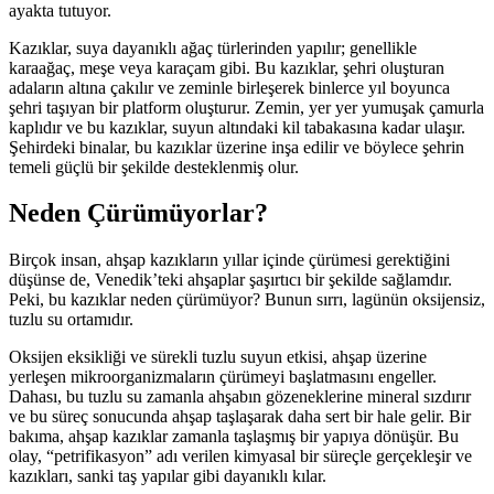
ayakta tutuyor.
Kazıklar, suya dayanıklı ağaç türlerinden yapılır; genellikle
karaağaç, meşe veya karaçam gibi. Bu kazıklar, şehri oluşturan
adaların altına çakılır ve zeminle birleşerek binlerce yıl boyunca
şehri taşıyan bir platform oluşturur. Zemin, yer yer yumuşak çamurla
kaplıdır ve bu kazıklar, suyun altındaki kil tabakasına kadar ulaşır.
Şehirdeki binalar, bu kazıklar üzerine inşa edilir ve böylece şehrin
temeli güçlü bir şekilde desteklenmiş olur.
Neden Çürümüyorlar?
Birçok insan, ahşap kazıkların yıllar içinde çürümesi gerektiğini
düşünse de, Venedik’teki ahşaplar şaşırtıcı bir şekilde sağlamdır.
Peki, bu kazıklar neden çürümüyor? Bunun sırrı, lagünün oksijensiz,
tuzlu su ortamıdır.
Oksijen eksikliği ve sürekli tuzlu suyun etkisi, ahşap üzerine
yerleşen mikroorganizmaların çürümeyi başlatmasını engeller.
Dahası, bu tuzlu su zamanla ahşabın gözeneklerine mineral sızdırır
ve bu süreç sonucunda ahşap taşlaşarak daha sert bir hale gelir. Bir
bakıma, ahşap kazıklar zamanla taşlaşmış bir yapıya dönüşür. Bu
olay, “petrifikasyon” adı verilen kimyasal bir süreçle gerçekleşir ve
kazıkları, sanki taş yapılar gibi dayanıklı kılar.