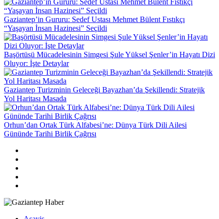
Gaziantep’in Gururu: Sedef Ustası Mehmet Bülent Fıstıkçı
“Yaşayan İnsan Hazinesi” Seçildi
Başörtüsü Mücadelesinin Simgesi Şule Yüksel Şenler’in Hayatı Dizi
Oluyor: İşte Detaylar
Gaziantep Turizminin Geleceği Bayazhan’da Şekillendi: Stratejik
Yol Haritası Masada
Orhun’dan Ortak Türk Alfabesi’ne: Dünya Türk Dili Ailesi
Gününde Tarihi Birlik Çağrısı
Asayiş