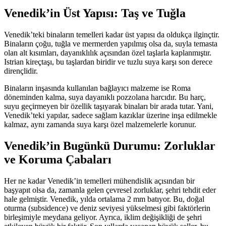
Venedik’in Üst Yapısı: Taş ve Tuğla
Venedik’teki binaların temelleri kadar üst yapısı da oldukça ilginçtir.
Binaların çoğu, tuğla ve mermerden yapılmış olsa da, suyla temasta
olan alt kısımları, dayanıklılık açısından özel taşlarla kaplanmıştır.
Istrian kireçtaşı, bu taşlardan biridir ve tuzlu suya karşı son derece
dirençlidir.
Binaların inşasında kullanılan bağlayıcı malzeme ise Roma
döneminden kalma, suya dayanıklı pozzolana harcıdır. Bu harç,
suyu geçirmeyen bir özellik taşıyarak binaları bir arada tutar. Yani,
Venedik’teki yapılar, sadece sağlam kazıklar üzerine inşa edilmekle
kalmaz, aynı zamanda suya karşı özel malzemelerle korunur.
Venedik’in Bugünkü Durumu: Zorluklar
ve Koruma Çabaları
Her ne kadar Venedik’in temelleri mühendislik açısından bir
başyapıt olsa da, zamanla gelen çevresel zorluklar, şehri tehdit eder
hale gelmiştir. Venedik, yılda ortalama 2 mm batıyor. Bu, doğal
oturma (subsidence) ve deniz seviyesi yükselmesi gibi faktörlerin
birleşimiyle meydana geliyor. Ayrıca, iklim değişikliği de şehri