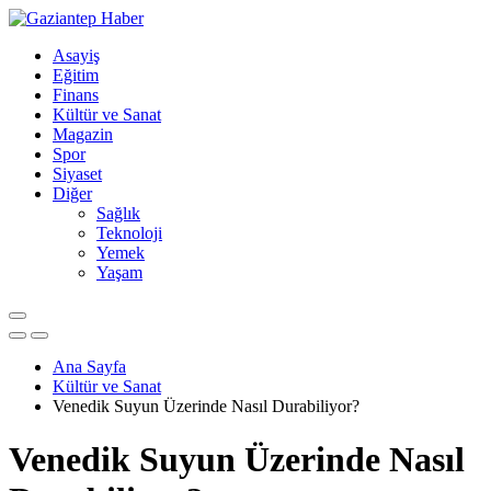
Asayiş
Eğitim
Finans
Kültür ve Sanat
Magazin
Spor
Siyaset
Diğer
Sağlık
Teknoloji
Yemek
Yaşam
Ana Sayfa
Kültür ve Sanat
Venedik Suyun Üzerinde Nasıl Durabiliyor?
Venedik Suyun Üzerinde Nasıl