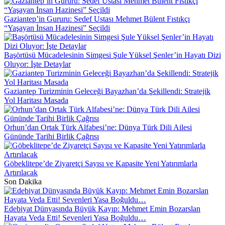
Gaziantep’in Gururu: Sedef Ustası Mehmet Bülent Fıstıkçı
“Yaşayan İnsan Hazinesi” Seçildi
Başörtüsü Mücadelesinin Simgesi Şule Yüksel Şenler’in Hayatı Dizi
Oluyor: İşte Detaylar
Gaziantep Turizminin Geleceği Bayazhan’da Şekillendi: Stratejik
Yol Haritası Masada
Orhun’dan Ortak Türk Alfabesi’ne: Dünya Türk Dili Ailesi
Gününde Tarihi Birlik Çağrısı
Göbeklitepe’de Ziyaretçi Sayısı ve Kapasite Yeni Yatırımlarla
Artırılacak
Son Dakika
Edebiyat Dünyasında Büyük Kayıp: Mehmet Emin Bozarslan
Hayata Veda Etti! Sevenleri Yasa Boğuldu…