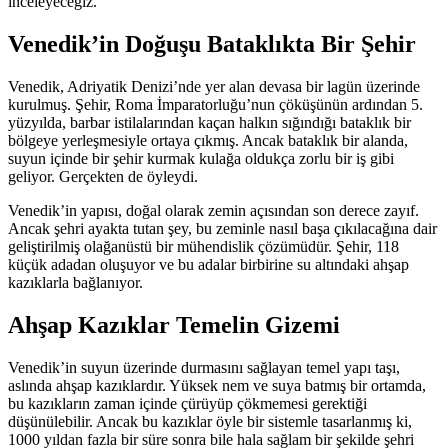
inceleyeceğiz.
Venedik’in Doğuşu Bataklıkta Bir Şehir
Venedik, Adriyatik Denizi’nde yer alan devasa bir lagün üzerinde
kurulmuş. Şehir, Roma İmparatorluğu’nun çöküşünün ardından 5.
yüzyılda, barbar istilalarından kaçan halkın sığındığı bataklık bir
bölgeye yerleşmesiyle ortaya çıkmış. Ancak bataklık bir alanda,
suyun içinde bir şehir kurmak kulağa oldukça zorlu bir iş gibi
geliyor. Gerçekten de öyleydi.
Venedik’in yapısı, doğal olarak zemin açısından son derece zayıf.
Ancak şehri ayakta tutan şey, bu zeminle nasıl başa çıkılacağına dair
geliştirilmiş olağanüstü bir mühendislik çözümüdür. Şehir, 118
küçük adadan oluşuyor ve bu adalar birbirine su altındaki ahşap
kazıklarla bağlanıyor.
Ahşap Kazıklar Temelin Gizemi
Venedik’in suyun üzerinde durmasını sağlayan temel yapı taşı,
aslında ahşap kazıklardır. Yüksek nem ve suya batmış bir ortamda,
bu kazıkların zaman içinde çürüyüp çökmemesi gerektiği
düşünülebilir. Ancak bu kazıklar öyle bir sistemle tasarlanmış ki,
1000 yıldan fazla bir süre sonra bile hala sağlam bir şekilde şehri