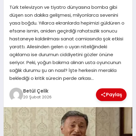
Türk televizyon ve tiyatro dünyasına bomba gibi
MAGAZIN
düşen son dakika gelişmesi, milyonlarca sevenini
yasa boğdu. Yıllarca ekranlarda hepimizi güldüren o
efsane ismin, aniden geçirdiği rahatsızlık sonucu
SPOR
hastaneye kaldırılması sanat camiasında şok etkisi
yarattı. Ailesinden gelen o uyarı niteliğindeki
açıklama ise durumun ciddiyetini gözler önüne
SIYASET
seriyor. Peki, yoğun bakıma alınan usta oyuncunun
sağlık durumu şu an nasıl? İşte herkesin merakla
beklediği o kritik sürecin perde arkası…
DIĞER
Betül Çelik
Paylaş
20 Şubat 2026