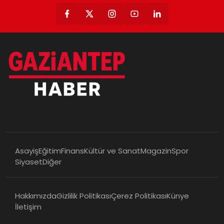
Asayiş
Eğitim
Finans
Kültür ve Sanat
Magazin
Spor
Siyaset
Diğer
Hakkımızda
Gizlilik Politikası
Çerez Politikası
Künye
İletişim