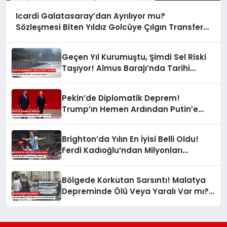
Icardi Galatasaray’dan Ayrılıyor mu?
Sözleşmesi Biten Yıldız Golcüye Çılgın Transfer
Teklifi!
Geçen Yıl Kurumuştu, Şimdi Sel Riski
Taşıyor! Almus Barajı’nda Tarihi
Karar: Sular Tahliye mi Edilecek?
Pekin’de Diplomatik Deprem!
Trump’ın Hemen Ardından Putin’e
Kırmızı Halı: Neler Oluyor?
Brighton’da Yılın En İyisi Belli Oldu!
Ferdi Kadıoğlu’ndan Milyonları
Gururlandıran Ödül!
Bölgede Korkutan Sarsıntı! Malatya
Depreminde Ölü Veya Yaralı Var mı?
AFAD Az Önce Duyurdu!