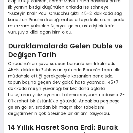
ekip 10 kişi kalırken, Bordo-Mavili fırtına baskısını artırdı.
İlk yarının bittiği düşünülen anlarda ise sahneye
“Kuzeyin Kralı” Paul Onuachu çıktı. 45+2. dakikada sağ
kanattan Pina’nın kestiği enfes ortaya kale alanı içinde
muazzam yükselen Nijeryalı golcü, usta işi bir kafa
vuruşuyla kilidi açan isim oldu.
Duraklamalarda Gelen Duble ve
Değişen Tarih
Onuachu’nun şovu sadece bununla sınırlı kalmadı.
45+5. dakikada Zubkov’un şutunda Benes’in topa elle
müdahale ettiği gerekçesiyle kazanılan penaltıda,
topun başına geçen dev golcü hata yapmadı. 45+7.
dakikada meşin yuvarlağı bir kez daha ağlarla
buluşturan yıldız oyuncu, takımını soyunma odasına 2-
0’lık rahat bir üstünlükle götürdü. Ancak bu peş peşe
gelen goller, sıradan bir maçın skor tabelasını
değiştirmenin çok ötesinde bir anlam taşıyordu.
14 Yıllık Hasret Sona Erdi: Burak