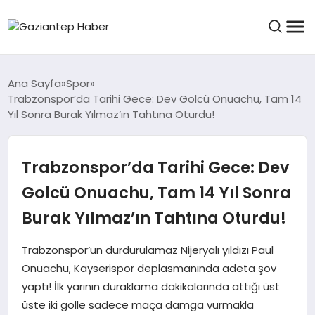
ASAYIŞ
Ana Sayfa
Spor
Trabzonspor’da Tarihi Gece: Dev Golcü Onuachu, Tam 14
Yıl Sonra Burak Yılmaz’ın Tahtına Oturdu!
EĞITIM
Trabzonspor’da Tarihi Gece: Dev
FINANS
Golcü Onuachu, Tam 14 Yıl Sonra
Burak Yılmaz’ın Tahtına Oturdu!
KÜLTÜR VE SANAT
Trabzonspor’un durdurulamaz Nijeryalı yıldızı Paul
Onuachu, Kayserispor deplasmanında adeta şov
yaptı! İlk yarının duraklama dakikalarında attığı üst
MAGAZIN
üste iki golle sadece maça damga vurmakla