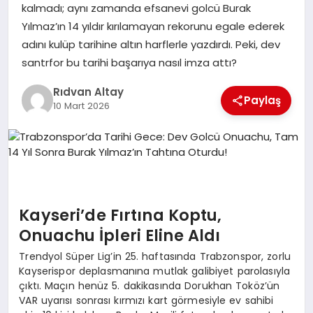
kalmadı; aynı zamanda efsanevi golcü Burak
Yılmaz’ın 14 yıldır kırılamayan rekorunu egale ederek
SPOR
adını kulüp tarihine altın harflerle yazdırdı. Peki, dev
santrfor bu tarihi başarıya nasıl imza attı?
SIYASET
Rıdvan Altay
Paylaş
10 Mart 2026
DIĞER
Kayseri’de Fırtına Koptu,
Onuachu İpleri Eline Aldı
Trendyol Süper Lig’in 25. haftasında Trabzonspor, zorlu
Kayserispor deplasmanına mutlak galibiyet parolasıyla
çıktı. Maçın henüz 5. dakikasında Dorukhan Toköz’ün
VAR uyarısı sonrası kırmızı kart görmesiyle ev sahibi