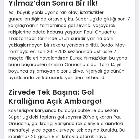
Yılmaz’dan Sonra Bir İlk!
Asıl büyük yankı uyandıran olay, istatistikler
güncellendiğinde ortaya çıktı. Süper Lig’de çıktığı son 7
karşılaşmanın tamamında gol sevinci yaşayarak
rakiplerine adeta kabusu yaşatan Paul Onuachu,
Trabzonspor tarihinde uzun süredir yanına dahi
yaklaşılamayan bir rekoru yeniden diriltti. Bordo-Mavili
formayla en son 2011-2012 sezonunda üst üste 7
maçta fileleri havalandıran Burak Yılmaz’dan bu yana
bunu başarabilen ilk isim Onuachu oldu. Tam 14 yıl
boyunca aşılamayan o zorlu zirve, Nijeryalı golcünün
ayaklarında ve kafasında yeniden fethedildi.
Zirvede Tek Başına: Gol
Krallığına Açık Ambargo!
Kayserispor karşısında bulduğu duble ile bu sezon
Süper Lig’deki toplam gol sayısını 20’ye çıkaran Paul
Onuachu, gol krallığı yarışında rakipleriyle arasındaki
mesafeyi iyice açarak zirveye tek başına kuruldu. Bu
inanılmaz 20 golün 8’ini kafayla atarak hava