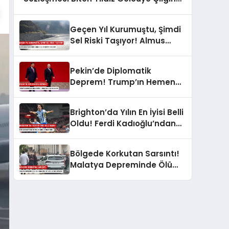
Transfer Teklifi!
Geçen Yıl Kurumuştu, Şimdi
Sel Riski Taşıyor! Almus
Barajı’nda Tarihi Karar: Sular
Tahliye mi Edilecek?
Pekin’de Diplomatik
Deprem! Trump’ın Hemen
Ardından Putin’e Kırmızı Halı:
Neler Oluyor?
Brighton’da Yılın En İyisi Belli
Oldu! Ferdi Kadıoğlu’ndan
Milyonları Gururlandıran
Ödül!
Bölgede Korkutan Sarsıntı!
Malatya Depreminde Ölü
Veya Yaralı Var mı? AFAD Az
Önce Duyurdu!