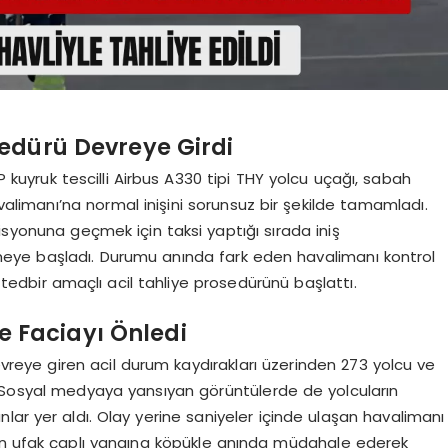
sedürü Devreye Girdi
NP kuyruk tescilli Airbus A330 tipi THY yolcu uçağı, sabah
valimanı’na normal inişini sorunsuz bir şekilde tamamladı.
isyonuna geçmek için taksi yaptığı sırada iniş
eye başladı. Durumu anında fark eden havalimanı kontrol
bi tedbir amaçlı acil tahliye prosedürünü başlattı.
ye Faciayı Önledi
evreye giren acil durum kaydırakları üzerinden 273 yolcu ve
ti. Sosyal medyaya yansıyan görüntülerde de yolcuların
nlar yer aldı. Olay yerine saniyeler içinde ulaşan havalimanı
yan ufak çaplı yangına köpükle anında müdahale ederek