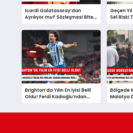
Icardi Galatasaray’dan
Geçen Yıl
Ayrılıyor mu? Sözleşmesi Biten
Sel Riski
Yıldız Golcüye Çılgın Transfer
Barajı’nda
Teklifi!
Tahliye m
Brighton’da Yılın En İyisi Belli
Bölgede K
Oldu! Ferdi Kadıoğlu’ndan
Malatya 
Milyonları Gururlandıran Ödül!
Veya Yara
Önce Duy