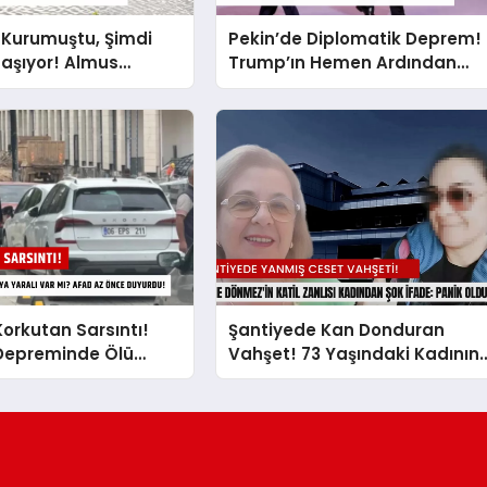
 Kurumuştu, Şimdi
Pekin’de Diplomatik Deprem!
 Taşıyor! Almus
Trump’ın Hemen Ardından
 Tarihi Karar: Sular
Putin’e Kırmızı Halı: Neler
i Edilecek?
Oluyor?
orkutan Sarsıntı!
Şantiyede Kan Donduran
Depreminde Ölü
Vahşet! 73 Yaşındaki Kadının
lı Var mı? AFAD Az
Yanmış Cesedi Bulundu: Katil
urdu!
Zanlısından Akılalmaz İfade