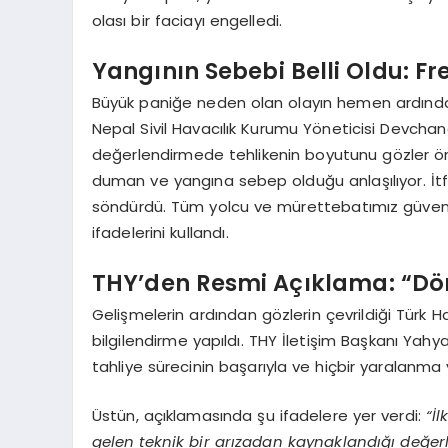
olası bir faciayı engelledi.
Yangının Sebebi Belli Oldu: Fre
Büyük paniğe neden olan olayın hemen ardından
Nepal Sivil Havacılık Kurumu Yöneticisi Devchan
değerlendirmede tehlikenin boyutunu gözler önün
duman ve yangına sebep olduğu anlaşılıyor. İ
söndürdü. Tüm yolcu ve mürettebatımız güvenli b
ifadelerini kullandı.
THY’den Resmi Açıklama: “Dönü
Gelişmelerin ardından gözlerin çevrildiği Türk H
bilgilendirme yapıldı. THY İletişim Başkanı Ya
tahliye sürecinin başarıyla ve hiçbir yaralan
Üstün, açıklamasında şu ifadelere yer verdi:
“İ
gelen teknik bir arızadan kaynaklandığı değerl