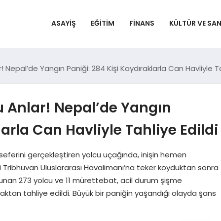
ASAYIŞ
EĞITIM
FINANS
KÜLTÜR VE SA
Nepal’de Yangın Paniği: 284 Kişi Kaydıraklarla Can Havliyle Ta
 Anlar! Nepal’de Yangın
larla Can Havliyle Tahliye Edildi
seferini gerçekleştiren yolcu uçağında, inişin hemen
i Tribhuvan Uluslararası Havalimanı’na teker koyduktan sonra
unan 273 yolcu ve 11 mürettebat, acil durum şişme
uçaktan tahliye edildi. Büyük bir paniğin yaşandığı olayda şans