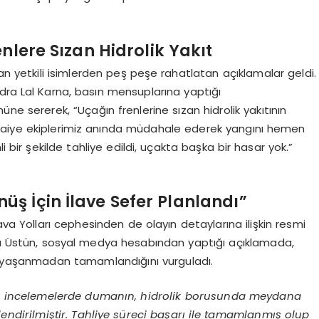
nlere Sızan Hidrolik Yakıt
 yetkili isimlerden peş peşe rahatlatan açıklamalar geldi.
dra Lal Karna, basın mensuplarına yaptığı
e sererek, “Uçağın frenlerine sızan hidrolik yakıtının
tfaiye ekiplerimiz anında müdahale ederek yangını hemen
ir şekilde tahliye edildi, uçakta başka bir hasar yok.”
ş İçin İlave Sefer Planlandı”
ava Yolları cephesinden de olayın detaylarına ilişkin resmi
hya Üstün, sosyal medya hesabından yaptığı açıklamada,
ma yaşanmadan tamamlandığını vurguladı.
lk incelemelerde dumanın, hidrolik borusunda meydana
endirilmiştir. Tahliye süreci başarı ile tamamlanmış olup