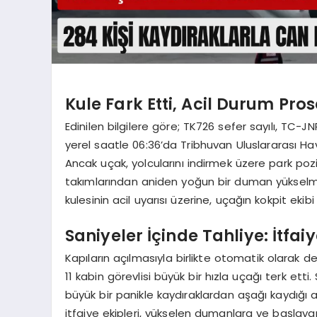
Kule Fark Etti, Acil Durum Pro
Edinilen bilgilere göre; TK726 sefer sayılı, TC-J
yerel saatle 06:36’da Tribhuvan Uluslararası Ha
Ancak uçak, yolcularını indirmek üzere park poz
takımlarından aniden yoğun bir duman yükselm
kulesinin acil uyarısı üzerine, uçağın kokpit eki
Saniyeler İçinde Tahliye: İtfai
Kapıların açılmasıyla birlikte otomatik olarak d
11 kabin görevlisi büyük bir hızla uçağı terk et
büyük bir panikle kaydıraklardan aşağı kaydığı a
itfaiye ekipleri, yükselen dumanlara ve başla