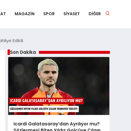
NAT
MAGAZIN
SPOR
SIYASET
DIĞER
hliye Edildi
Son Dakika
Icardi Galatasaray’dan Ayrılıyor mu?
Sözleşmesi Biten Yıldız Golcüye Çılgın