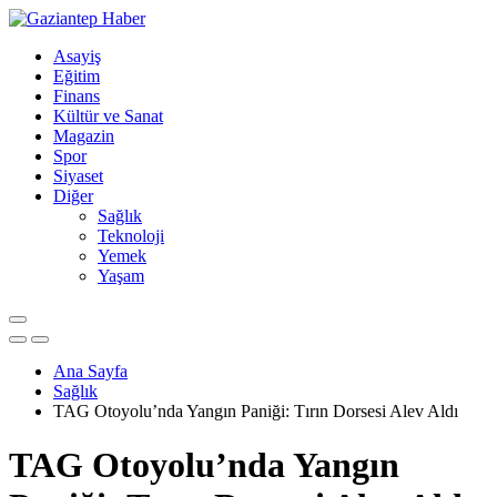
Asayiş
Eğitim
Finans
Kültür ve Sanat
Magazin
Spor
Siyaset
Diğer
Sağlık
Teknoloji
Yemek
Yaşam
Ana Sayfa
Sağlık
TAG Otoyolu’nda Yangın Paniği: Tırın Dorsesi Alev Aldı
TAG Otoyolu’nda Yangın