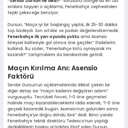
“Serdar Dursun ne dedi?”
sorusunu Google’da en üst
sıralara taşıyan o açıklama, Fenerbahçe cephesinden
tepki çekeceğe benziyor.
Dursun, “Maça iyi bir başlangıç yaptık, ilk 25-30 dakika
top bizdeydi. Son ortalar ve pasları değerlendiremedik.
Fenerbahçe ilk yarı oyunda yoktu
ama Asensio
bireysel kalitesiyle gol atınca öne geçtiler” ifadelerini
kullandı. Bu sözler, “Fenerbahçe kötü oynayarak mı
kazandı?” tartışmalarını da beraberinde getirdi.
Maçın Kırılma Anı: Asensio
Faktörü
Serdar Dursun’un açıklamalarında dikkat çeken bir
diğer detay ise “maçın kaderini değiştiren adam”
vurgusuydu. Tecrübeli forvet, 1-0 öne geçmeleri
halinde maçı kazanabileceklerini iddia ederek, “1-0 öne
geçsek kazanırdık bugün. Asensio’nun golünden sonra
Fenerbahçe’ye doğru döndü ibre” dedi. İkinci yarıda
Fenerbahçe teknik direktörü Tedesco’nun yaptığı
değişikliklerin baskıyı artırdığını itiraf eden Dursun,