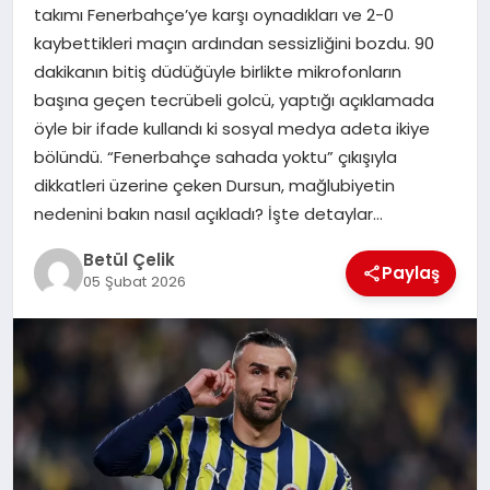
takımı Fenerbahçe’ye karşı oynadıkları ve 2-0
kaybettikleri maçın ardından sessizliğini bozdu. 90
MAGAZIN
dakikanın bitiş düdüğüyle birlikte mikrofonların
başına geçen tecrübeli golcü, yaptığı açıklamada
öyle bir ifade kullandı ki sosyal medya adeta ikiye
SPOR
bölündü. “Fenerbahçe sahada yoktu” çıkışıyla
dikkatleri üzerine çeken Dursun, mağlubiyetin
SIYASET
nedenini bakın nasıl açıkladı? İşte detaylar…
Betül Çelik
Paylaş
05 Şubat 2026
DIĞER