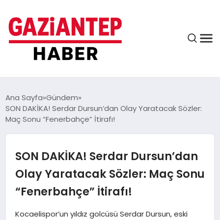
ASAYIŞ
Ana Sayfa
Gündem
SON DAKİKA! Serdar Dursun’dan Olay Yaratacak Sözler:
Maç Sonu “Fenerbahçe” İtirafı!
EĞITIM
SON DAKİKA! Serdar Dursun’dan
FINANS
Olay Yaratacak Sözler: Maç Sonu
“Fenerbahçe” İtirafı!
KÜLTÜR VE SANAT
Kocaelispor’un yıldız golcüsü Serdar Dursun, eski