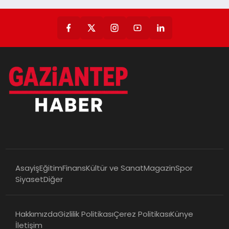
Asayiş
Eğitim
Finans
Kültür ve Sanat
Magazin
Spor
Siyaset
Diğer
Hakkımızda
Gizlilik Politikası
Çerez Politikası
Künye
İletişim