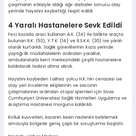
çarpmanın etkisiyle aldığı ağır darbeler sonucu olay
yerinde hayatını kaybettiği tespit edildi.
4 Yaralı Hastanelere Sevk Edildi
Feci kazada aracı kullanan A.K. (34) ile birlikte araçta
bulunan R.K. (53), Y.T.K. (14) ve R.S.K.K. (30) ise yaralı
olarak kurtarıldı. Sağlık görevlilerinin kaza yerinde
yaptığı ilk müdahalelerin ardından yaralılar,
ambulanslarla kent merkezindeki çeşitli hastanelere
kaldırılarak tedavi altına alındı.
Hayatını kaybeden talihsiz yolcu H.K.’nin cenazesi ise
olay yeri inceleme ekiplerinin ve savcının
çalışmalarının ardından otopsi işlemleri için Sivas
Cumhuriyet Üniversitesi Sağlık Hizmetleri Uygulama ve
Araştırma Hastanesi morguna kaldırıldı.
Kolluk kuvvetleri, kazanın kesin nedenini belirlemek
amacıyla bölgede geniş çaplı bir soruşturma başlattı.