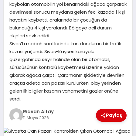
kaybolan otomobilin yol kenarındaki ağaca çarparak
devrilmesi sonucu meydana gelen feci kazada 1 kişi
MAGAZIN
hayatını kaybetti, aralarında bir çocuğun da
bulunduğu 4 kişi yaralandı. Bölgeye acil durum
ekipleri sevk edildi.
SPOR
Sivas’ta sabah saatlerinde kan donduran bir trafik
kazası yaşandı. Sivas-Kayseri karayolu
SIYASET
güzergahında seyir halinde olan bir otomobil,
sürücüsünün kontrolü kaybetmesi üzerine yoldan
çıkarak ağaca çarptı. Çarpmanın şiddetiyle devrilen
DIĞER
araçta adeta can pazarı kurulurken, olay yerinden
gelen ilk bilgiler kazanın vahametini gözler önüne
serdi.
Rıdvan Altay
Paylaş
11 Mayıs 2026