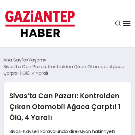
ASAYIŞ
Ana Sayfa
Yaşam
Sivas’ta Can Pazarı: Kontrolden Çıkan Otomobil Ağaca
Çarptı! 1 Ölü, 4 Yaralı
EĞITIM
Sivas’ta Can Pazarı: Kontrolden
FINANS
Çıkan Otomobil Ağaca Çarptı! 1
Ölü, 4 Yaralı
KÜLTÜR VE SANAT
Sivas-Kayseri karayolunda direksiyon hakimiyeti