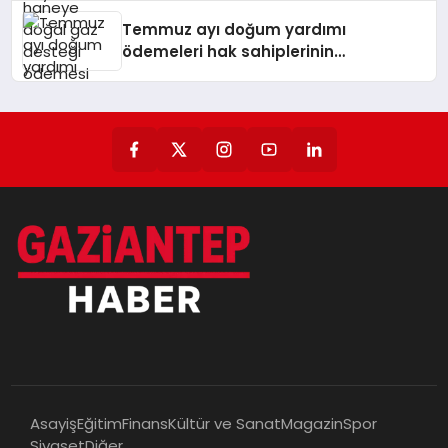
Temmuz ayı doğum yardımı
ödemeleri hak sahiplerinin
hesaplarına yattı
Asayiş
Eğitim
Finans
Kültür ve Sanat
Magazin
Spor
Siyaset
Diğer