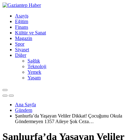
Asayiş
Eğitim
Finans
Kültür ve Sanat
Magazin
Spor
Siyaset
Diğer
Sağlık
Teknoloji
Yemek
Yaşam
Ana Sayfa
Gündem
Şanlıurfa’da Yaşayan Veliler Dikkat! Çocuğunu Okula
Göndermeyen 1357 Aileye Şok Ceza…
Şanlıurfa’da Yaşayan Veliler