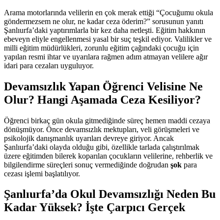
Arama motorlarında velilerin en çok merak ettiği “Çocuğumu okula
göndermezsem ne olur, ne kadar ceza öderim?” sorusunun yanıtı
Şanlıurfa’daki yaptırımlarla bir kez daha netleşti. Eğitim hakkının
ebeveyn eliyle engellenmesi yasal bir suç teşkil ediyor. Valilikler ve
milli eğitim müdürlükleri, zorunlu eğitim çağındaki çocuğu için
yapılan resmi ihtar ve uyarılara rağmen adım atmayan velilere ağır
idari para cezaları uyguluyor.
Devamsızlık Yapan Öğrenci Velisine Ne
Olur? Hangi Aşamada Ceza Kesiliyor?
Öğrenci birkaç gün okula gitmediğinde süreç hemen maddi cezaya
dönüşmüyor. Önce devamsızlık mektupları, veli görüşmeleri ve
psikolojik danışmanlık uyarıları devreye giriyor. Ancak
Şanlıurfa’daki olayda olduğu gibi, özellikle tarlada çalıştırılmak
üzere eğitimden bilerek koparılan çocukların velilerine, rehberlik ve
bilgilendirme süreçleri sonuç vermediğinde doğrudan
şok
para
cezası işlemi başlatılıyor.
Şanlıurfa’da Okul Devamsızlığı Neden Bu
Kadar Yüksek? İşte Çarpıcı Gerçek