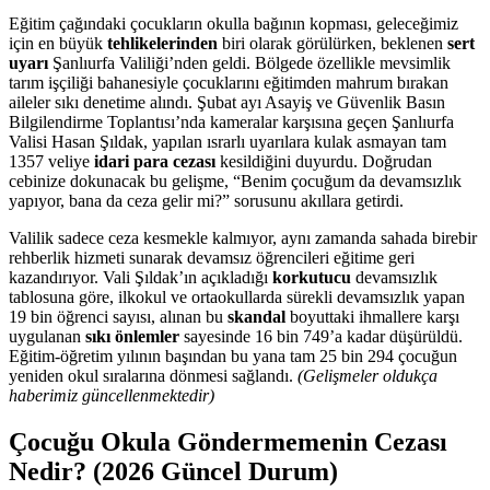
Eğitim çağındaki çocukların okulla bağının kopması, geleceğimiz
için en büyük
tehlikelerinden
biri olarak görülürken, beklenen
sert
uyarı
Şanlıurfa Valiliği’nden geldi. Bölgede özellikle mevsimlik
tarım işçiliği bahanesiyle çocuklarını eğitimden mahrum bırakan
aileler sıkı denetime alındı. Şubat ayı Asayiş ve Güvenlik Basın
Bilgilendirme Toplantısı’nda kameralar karşısına geçen Şanlıurfa
Valisi Hasan Şıldak, yapılan ısrarlı uyarılara kulak asmayan tam
1357 veliye
idari para cezası
kesildiğini duyurdu. Doğrudan
cebinize dokunacak bu gelişme, “Benim çocuğum da devamsızlık
yapıyor, bana da ceza gelir mi?” sorusunu akıllara getirdi.
Valilik sadece ceza kesmekle kalmıyor, aynı zamanda sahada birebir
rehberlik hizmeti sunarak devamsız öğrencileri eğitime geri
kazandırıyor. Vali Şıldak’ın açıkladığı
korkutucu
devamsızlık
tablosuna göre, ilkokul ve ortaokullarda sürekli devamsızlık yapan
19 bin öğrenci sayısı, alınan bu
skandal
boyuttaki ihmallere karşı
uygulanan
sıkı önlemler
sayesinde 16 bin 749’a kadar düşürüldü.
Eğitim-öğretim yılının başından bu yana tam 25 bin 294 çocuğun
yeniden okul sıralarına dönmesi sağlandı.
(Gelişmeler oldukça
haberimiz güncellenmektedir)
Çocuğu Okula Göndermemenin Cezası
Nedir? (2026 Güncel Durum)