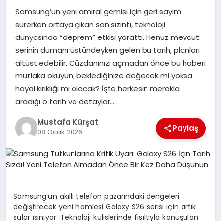
Samsung’un yeni amiral gemisi için geri sayım
MAGAZIN
sürerken ortaya çıkan son sızıntı, teknoloji
dünyasında “deprem” etkisi yarattı. Henüz mevcut
serinin dumanı üstündeyken gelen bu tarih, planları
SPOR
altüst edebilir. Cüzdanınızı açmadan önce bu haberi
mutlaka okuyun; beklediğinize değecek mi yoksa
hayal kırıklığı mı olacak? İşte herkesin merakla
SIYASET
aradığı o tarih ve detaylar…
Mustafa Kürşat
Paylaş
DIĞER
08 Ocak 2026
Samsung’un akıllı telefon pazarındaki dengeleri
değiştirecek yeni hamlesi Galaxy S26 serisi için artık
sular ısınıyor. Teknoloji kulislerinde fısıltıyla konuşulan