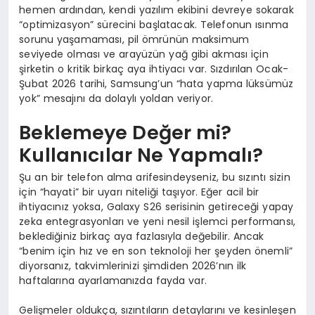
hemen ardından, kendi yazılım ekibini devreye sokarak
“optimizasyon” sürecini başlatacak. Telefonun ısınma
sorunu yaşamaması, pil ömrünün maksimum
seviyede olması ve arayüzün yağ gibi akması için
şirketin o kritik birkaç aya ihtiyacı var. Sızdırılan Ocak-
Şubat 2026 tarihi, Samsung’un “hata yapma lüksümüz
yok” mesajını da dolaylı yoldan veriyor.
Beklemeye Değer mi?
Kullanıcılar Ne Yapmalı?
Şu an bir telefon alma arifesindeyseniz, bu sızıntı sizin
için “hayati” bir uyarı niteliği taşıyor. Eğer acil bir
ihtiyacınız yoksa, Galaxy S26 serisinin getireceği yapay
zeka entegrasyonları ve yeni nesil işlemci performansı,
beklediğiniz birkaç aya fazlasıyla değebilir. Ancak
“benim için hız ve en son teknoloji her şeyden önemli”
diyorsanız, takvimlerinizi şimdiden 2026’nın ilk
haftalarına ayarlamanızda fayda var.
Gelişmeler oldukça, sızıntıların detaylarını ve kesinleşen