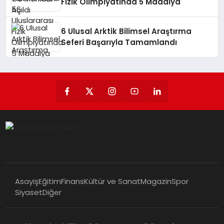
Fizik Olimpiyatında 5 Madalya
6 Ulusal Arktik Bilimsel Araştırma
Seferi Başarıyla Tamamlandı
Asayiş
Eğitim
Finans
Kültür ve Sanat
Magazin
Spor
Siyaset
Diğer