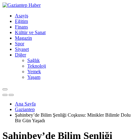
Asayiş
Eğitim
Finans
Kültür ve Sanat
Magazin
Spor
Siyaset
Diğer
Sağlık
Teknoloji
Yemek
Yaşam
Ana Sayfa
Gaziantep
Şahinbey’de Bilim Şenliği Coşkusu: Minikler Bilimle Dolu
Bir Gün Yaşadı
Şahinbey’de Bilim Şenliği