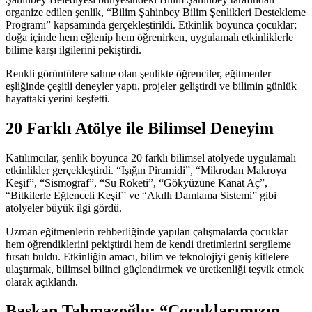
organize edilen şenlik, “Bilim Şahinbey Bilim Şenlikleri Destekleme
Programı” kapsamında gerçekleştirildi. Etkinlik boyunca çocuklar;
doğa içinde hem eğlenip hem öğrenirken, uygulamalı etkinliklerle
bilime karşı ilgilerini pekiştirdi.
Renkli görüntülere sahne olan şenlikte öğrenciler, eğitmenler
eşliğinde çeşitli deneyler yaptı, projeler geliştirdi ve bilimin günlük
hayattaki yerini keşfetti.
20 Farklı Atölye ile Bilimsel Deneyim
Katılımcılar, şenlik boyunca 20 farklı bilimsel atölyede uygulamalı
etkinlikler gerçekleştirdi. “Işığın Piramidi”, “Mikrodan Makroya
Keşif”, “Sismograf”, “Su Roketi”, “Gökyüzüne Kanat Aç”,
“Bitkilerle Eğlenceli Keşif” ve “Akıllı Damlama Sistemi” gibi
atölyeler büyük ilgi gördü.
Uzman eğitmenlerin rehberliğinde yapılan çalışmalarda çocuklar
hem öğrendiklerini pekiştirdi hem de kendi üretimlerini sergileme
fırsatı buldu. Etkinliğin amacı, bilim ve teknolojiyi geniş kitlelere
ulaştırmak, bilimsel bilinci güçlendirmek ve üretkenliği teşvik etmek
olarak açıklandı.
Başkan Tahmazoğlu: “Çocuklarımızın