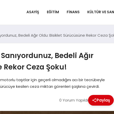
ASAYIŞ
EĞITIM
FINANS
KÜLTÜR VE SA
rdunuz, Bedeli Ağır Oldu: Bisiklet Sürücüsüne Rekor Ceza Şo
Sanıyordunuz, Bedeli Ağır
e Rekor Ceza Şoku!
motorlu taşıtlar için geçerli olmadığını acı bir tecrübeyle
sürücüye kesilen ceza miktarı görenleri şaşkına çevirdi.
0 Yorum Yapıldı
Paylaş