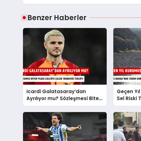
Benzer Haberler
Icardi Galatasaray’dan
Geçen Yıl
Ayrılıyor mu? Sözleşmesi Biten
Sel Riski
Yıldız Golcüye Çılgın Transfer
Barajı’nda
Teklifi!
Tahliye m