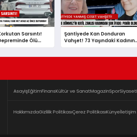
orkutan Sarsıntı!
Şantiyede Kan Donduran
Depreminde Ölü
Vahşet! 73 Yaşındaki Kadının
lı Var mı? AFAD Az
Yanmış Cesedi Bulundu: Katil
urdu!
Zanlısından Akılalmaz İfade
Asayiş
Eğitim
Finans
Kültür ve Sanat
Magazin
Spor
Siyaset
Hakkımızda
Gizlilik Politikası
Çerez Politikası
Künye
İletişim