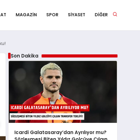
NAT
MAGAZIN
SPOR
SIYASET
DIĞER
ku!
Son Dakika
Icardi Galatasaray’dan Ayrılıyor mu?
Sözleşmesi Biten Yıldız Golcüye Çılgın