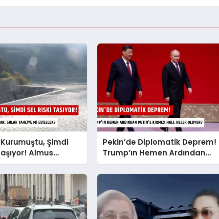
 Kurumuştu, Şimdi
Pekin’de Diplomatik Deprem!
 Taşıyor! Almus
Trump’ın Hemen Ardından
 Tarihi Karar: Sular
Putin’e Kırmızı Halı: Neler
i Edilecek?
Oluyor?