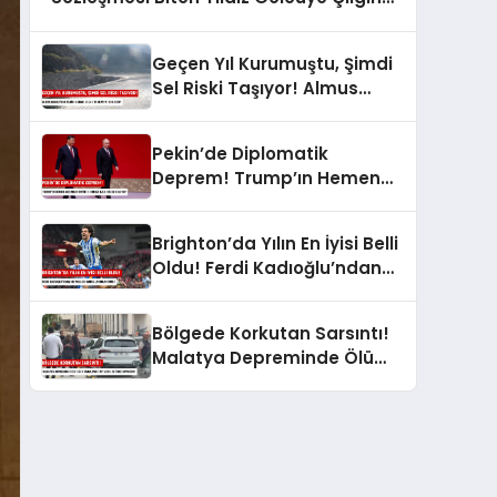
Transfer Teklifi!
Geçen Yıl Kurumuştu, Şimdi
Sel Riski Taşıyor! Almus
Barajı’nda Tarihi Karar: Sular
Tahliye mi Edilecek?
Pekin’de Diplomatik
Deprem! Trump’ın Hemen
Ardından Putin’e Kırmızı Halı:
Neler Oluyor?
Brighton’da Yılın En İyisi Belli
Oldu! Ferdi Kadıoğlu’ndan
Milyonları Gururlandıran
Ödül!
Bölgede Korkutan Sarsıntı!
Malatya Depreminde Ölü
Veya Yaralı Var mı? AFAD Az
Önce Duyurdu!