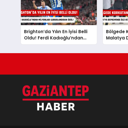
Brighton’da Yılın En İyisi Belli
Bölgede K
Oldu! Ferdi Kadıoğlu’ndan
Malatya 
Milyonları Gururlandıran Ödül!
Veya Yara
Önce Duy