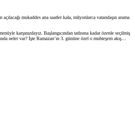
ın açılacağı mukaddes ana saatler kala, milyonlarca vatandaşın arama
 menüyle karşınızdayız. Başlangıcından tatlısına kadar özenle seçilmiş
arında neler var? İşte Ramazan’ın 3. gününe özel o muhteşem akış…