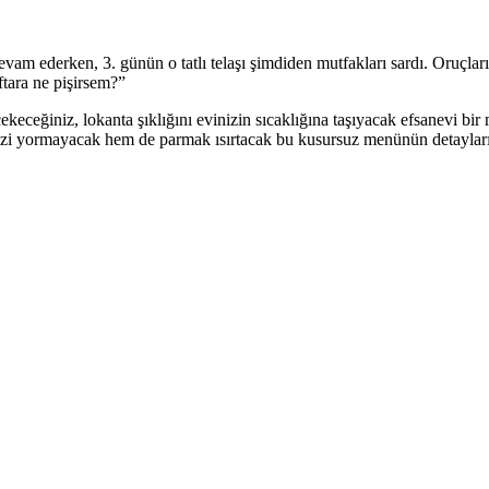
vam ederken, 3. günün o tatlı telaşı şimdiden mutfakları sardı. Oruçlar
tara ne pişirsem?”
keceğiniz, lokanta şıklığını evinizin sıcaklığına taşıyacak efsanevi bir
idenizi yormayacak hem de parmak ısırtacak bu kusursuz menünün detayl