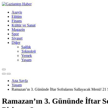
Asayiş
Eğitim
Finans
Kültür ve Sanat
Magazin
Spor
Siyaset
Diğer
Sağlık
Teknoloji
Yemek
Yaşam
Ana Sayfa
Yaşam
Ramazan’ın 3. Gününde İftar Sofralarını Sallayacak Menü! 21 
Ramazan’ın 3. Gününde İftar So