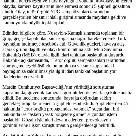
hattında gerçekleşen ve Türk bayrağına yönelik provokasyon içeren
olayda, kamera kayıtlarının incelenmesi sonucu 5 şüpheli gözaltına
alındı. Olay, terör örgütü YPG sempatizanları tarafından
gerçekleştirilen bir sınır ihlali girişimi sırasında meydana geldi ve
kamuoyunda büyük tepki topladı.
Edinilen bilgilere göre, Nusaybin-Kamışlı sınırında toplanan bir
grup, geçişe kapalı olan sınır kapısına doğru hareket ederek Türk
bayrağını indirmeye teşebbüs etti. Güvenlik güçleri, havaya ateş
açarak grubu dağıttı ve olayı kontrol altına aldı. Milli Savunma
Bakanlığı (MSB), olayla ilgili idari tahkikat başlattığını duyurdu.
Bakanlık açıklamasında, “Terör örgütü sempatizanları tarafından
sınır geçme teşebbüsünde bulunulması ve sınır kapısındaki
bayrağımıza saldırılmasıyla ilgili idari tahkikat başlatılmıştır”
ifadelerine yer verildi.
Mardin Cumhuriyet Başsavcılığı’nın yürüttüğü soruşturma
kapsamında, güvenlik kamerası görüntüleri detaylı bir şekilde analiz
edildi. Bu inceleme sonucunda, bayrağa doğrudan saldırı
gerçekleştirdiği belirlenen 5 şüpheli tespit edildi. Şüphelilerden 4’ü
hakkında “terör örgütü propagandası yapmak” suçundan, biri
hakkında ise “askeri yasak bölgelere girme” suçundan işlem
başlatıldı. Gözaltı işlemleri devam ederken, provokasyon
görüntülerine ilişkin soruşturmanın genişletileceği belirtildi.
Adalet Bakanı Yılmaz Tunç, sosyal medya hesabından yaptığı