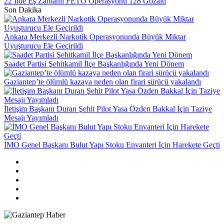
22 İlde Eş Zamanlı FETÖ Operasyonu 128 Gözaltı
Son Dakika
Ankara Merkezli Narkotik Operasyonunda Büyük Miktar
Uyuşturucu Ele Geçirildi
Saadet Partisi Şehitkamil İlçe Başkanlığında Yeni Dönem
Gaziantep’te ölümlü kazaya neden olan firari sürücü yakalandı
İletişim Başkanı Duran Şehit Pilot Yasa Özden Bakkal İçin Taziye
Mesajı Yayımladı
İMO Genel Başkanı Bulut Yapı Stoku Envanteri İçin Harekete Geçti