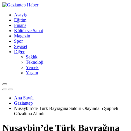
Asayiş
Eğitim
Finans
Kültür ve Sanat
Magazin
Spor
Siyaset
Diğer
Sağlık
Teknoloji
Yemek
Yaşam
Ana Sayfa
Gaziantep
Nusaybin’de Türk Bayrağına Saldırı Olayında 5 Şüpheli
Gözaltına Alındı
Nusaybin’de Türk Bayrağına