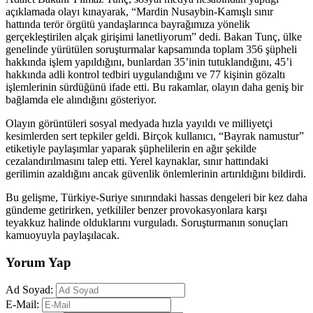
açıklamada olayı kınayarak, “Mardin Nusaybin-Kamışlı sınır
hattında terör örgütü yandaşlarınca bayrağımıza yönelik
gerçekleştirilen alçak girişimi lanetliyorum” dedi. Bakan Tunç, ülke
genelinde yürütülen soruşturmalar kapsamında toplam 356 şüpheli
hakkında işlem yapıldığını, bunlardan 35’inin tutuklandığını, 45’i
hakkında adli kontrol tedbiri uygulandığını ve 77 kişinin gözaltı
işlemlerinin sürdüğünü ifade etti. Bu rakamlar, olayın daha geniş bir
bağlamda ele alındığını gösteriyor.
Olayın görüntüleri sosyal medyada hızla yayıldı ve milliyetçi
kesimlerden sert tepkiler geldi. Birçok kullanıcı, “Bayrak namustur”
etiketiyle paylaşımlar yaparak şüphelilerin en ağır şekilde
cezalandırılmasını talep etti. Yerel kaynaklar, sınır hattındaki
gerilimin azaldığını ancak güvenlik önlemlerinin artırıldığını bildirdi.
Bu gelişme, Türkiye-Suriye sınırındaki hassas dengeleri bir kez daha
gündeme getirirken, yetkililer benzer provokasyonlara karşı
teyakkuz halinde olduklarını vurguladı. Soruşturmanın sonuçları
kamuoyuyla paylaşılacak.
Yorum Yap
Ad Soyad:
E-Mail: