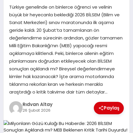
Türkiye genelinde on binlerce öğrenci ve velinin
MAGAZIN
büyük bir heyecanla beklediği 2026 BİLSEM (Bilim ve
Sanat Merkezleri) sınav maratonunda ilk aşama
geride kaldı. 20 Şubat’ta tamamlanan ön
SPOR
değerlendirme sürecinin ardından, gözler tamamen
Milli Eğitim Bakanlığı’nın (MEB) yapacağı resmi
açıklamaya kilitlendi. Peki, binlerce ailenin eğitim
SIYASET
planlamasını doğrudan etkileyecek olan BİLSEM
sonuçları açıklandı mı? Bireysel değerlendirmeye
kimler hak kazanacak? İşte arama motorlarında
DIĞER
tıklanma rekorları kıran ve herkesin merakla
araştırdığı o kritik takvime dair tüm detaylar…
Rıdvan Altay
Paylaş
26 Şubat 2026