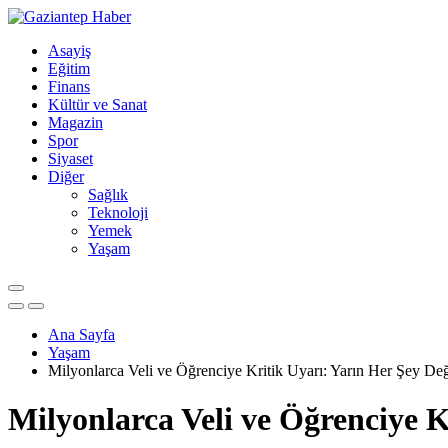
Asayiş
Eğitim
Finans
Kültür ve Sanat
Magazin
Spor
Siyaset
Diğer
Sağlık
Teknoloji
Yemek
Yaşam
Ana Sayfa
Yaşam
Milyonlarca Veli ve Öğrenciye Kritik Uyarı: Yarın Her Şey Değ
Milyonlarca Veli ve Öğrenciye K