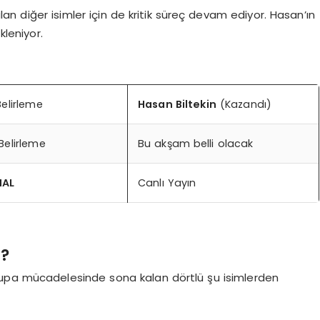
an diğer isimler için de kritik süreç devam ediyor. Hasan’ın
kleniyor.
 Belirleme
Hasan Biltekin
(Kazandı)
 Belirleme
Bu akşam belli olacak
NAL
Canlı Yayın
r?
n Kupa mücadelesinde sona kalan dörtlü şu isimlerden