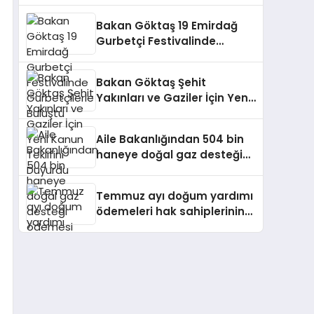
Bakan Göktaş 19 Emirdağ
Gurbetçi Festivalinde
Gurbetçilerle Buluştu
Bakan Göktaş Şehit
Yakınları ve Gaziler İçin Yeni
Kanun Teklifini Duyurdu
Aile Bakanlığından 504 bin
haneye doğal gaz desteği
ödemesi
Temmuz ayı doğum yardımı
ödemeleri hak sahiplerinin
hesaplarına yattı