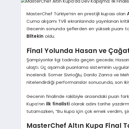
MasterChef Türkiye’nin en prestijli kupası olan
Cuma akşamı TV8 ekranlarında yayınlanan kritik 
Gecenin sonunda şeflerden en yüksek puanı top
Biltekin
oldu.
Final Yolunda Hasan ve Çağa
Şampiyonlar ligi tadında geçen gecede; Hasan,
ulaştı. Üç aşamalı puanlama sisteminin uyguland
incelendi. Somer Sivrioğlu, Danilo Zanna ve Meh
nitelendirdiği performanslar sonucunda, son ik
Gecenin finalinde rakibiyle arasındaki puan far
Kupa’nın
ilk finalisti
olarak adını tarihe yazdırm
tutamazken, “Bu kupa için çok emek verdim, şi
MasterChef Altın Kupa Final 