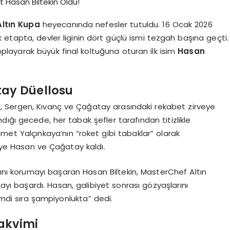
Altın Kupa
heyecanında nefesler tutuldu. 16 Ocak 2026
etapta, devler liginin dört güçlü ismi tezgah başına geçti.
layarak büyük final koltuğuna oturan ilk isim
Hasan
tay Düellosu
 Sergen, Kıvanç ve Çağatay arasındaki rekabet zirveye
ığı gecede, her tabak şefler tarafından titizlikle
met Yalçınkaya’nın “roket gibi tabaklar” olarak
iye Hasan ve Çağatay kaldı.
kını korumayı başaran Hasan Biltekin, MasterChef Altın
ayı başardı. Hasan, galibiyet sonrası gözyaşlarını
mdi sıra şampiyonlukta” dedi.
Takvimi