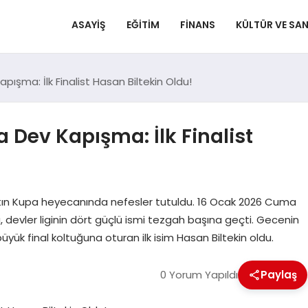
ASAYIŞ
EĞITIM
FINANS
KÜLTÜR VE SA
ışma: İlk Finalist Hasan Biltekin Oldu!
 Dev Kapışma: İlk Finalist
 Altın Kupa heyecanında nefesler tutuldu. 16 Ocak 2026 Cuma
 devler liginin dört güçlü ismi tezgah başına geçti. Gecenin
ük final koltuğuna oturan ilk isim Hasan Biltekin oldu.
0 Yorum Yapıldı
Paylaş