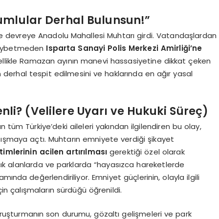
umlular Derhal Bulunsun!”
ine devreye Anadolu Mahallesi Muhtarı girdi. Vatandaşlardan
 kaybetmeden
Isparta Sanayi Polis Merkezi Amirliği’ne
zellikle Ramazan ayının manevi hassasiyetine dikkat çeken
derhal tespit edilmesini ve haklarında en ağır yasal
li? (Velilere Uyarı ve Hukuki Süreç)
 tüm Türkiye’deki aileleri yakından ilgilendiren bu olay,
tışmaya açtı. Muhtarın emniyete verdiği şikayet
imlerinin acilen artırılması
gerektiği özel olarak
ık alanlarda ve parklarda “hayasızca hareketlerde
a değerlendiriliyor. Emniyet güçlerinin, olayla ilgili
çin çalışmaların sürdüğü öğrenildi.
ruşturmanın son durumu, gözaltı gelişmeleri ve park