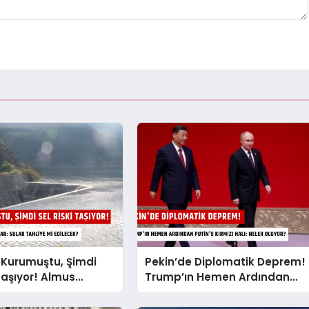
 Kurumuştu, Şimdi
Pekin’de Diplomatik Deprem!
 Taşıyor! Almus
Trump’ın Hemen Ardından
 Tarihi Karar: Sular
Putin’e Kırmızı Halı: Neler
i Edilecek?
Oluyor?