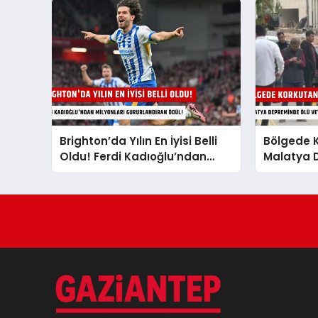
Brighton’da Yılın En İyisi Belli
Bölgede K
Oldu! Ferdi Kadıoğlu’ndan
Malatya 
Milyonları Gururlandıran Ödül!
Veya Yara
Önce Duy