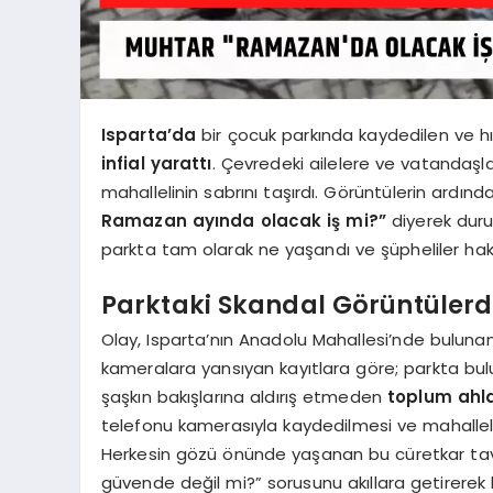
Isparta’da
bir çocuk parkında kaydedilen ve h
infial yarattı
. Çevredeki ailelere ve vatandaşl
mahallelinin sabrını taşırdı. Görüntülerin ardı
Ramazan ayında olacak iş mi?”
diyerek duru
parkta tam olarak ne yaşandı ve şüpheliler hakk
Parktaki Skandal Görüntülerd
Olay, Isparta’nın Anadolu Mahallesi’nde buluna
kameralara yansıyan kayıtlara göre; parkta bul
şaşkın bakışlarına aldırış etmeden
toplum ahla
telefonu kamerasıyla kaydedilmesi ve mahalleli
Herkesin gözü önünde yaşanan bu cüretkar tavırl
güvende değil mi?” sorusunu akıllara getirerek 