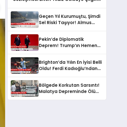
Transfer Teklifi!
Geçen Yıl Kurumuştu, Şimdi
Sel Riski Taşıyor! Almus
Barajı’nda Tarihi Karar: Sular
Tahliye mi Edilecek?
Pekin’de Diplomatik
Deprem! Trump’ın Hemen
Ardından Putin’e Kırmızı Halı:
Neler Oluyor?
Brighton’da Yılın En İyisi Belli
Oldu! Ferdi Kadıoğlu’ndan
Milyonları Gururlandıran
Ödül!
Bölgede Korkutan Sarsıntı!
Malatya Depreminde Ölü
Veya Yaralı Var mı? AFAD Az
Önce Duyurdu!