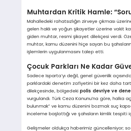
Muhtardan Kritik Hamle: “Sor
Mahalledeki rahatsızlığın zirveye çıkması üzer
gelen haklı ve yoğun şikayetler üzerine vakit
giden muhtar, resmi şikayet dilekçesi verdi. Ö
muhtar, kamu düzenini hiçe sayan bu şahısların 
işlemlerin uygulanmasını talep etti.
Çocuk Parkları Ne Kadar Güven
Sadece Isparta’yı değil, genel güvenlik açısından
parklardaki denetim zafiyetini bir kez daha tar
dilekçesinde, bölgedeki
polis devriye ve denet
vurgulandı. Türk Ceza Kanunu’na göre, halka aç
bulunmak” ve kamu düzenini bozmak suç kapsamınd
inceleme başlattığı ve şahısların kimlik tespiti i
Gelişmeler oldukça haberimiz güncelleniyor; so