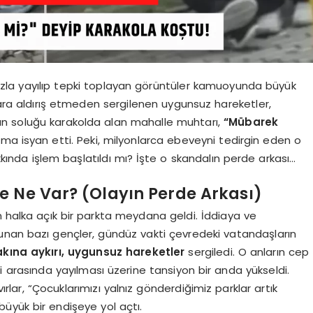
ızla yayılıp tepki toplayan görüntüler kamuoyunda büyük
ara aldırış etmeden sergilenen uygunsuz hareketler,
ndan soluğu karakolda alan mahalle muhtarı,
“Mübarek
ma isyan etti. Peki, milyonlarca ebeveyni tedirgin eden o
ında işlem başlatıldı mı? İşte o skandalın perde arkası…
e Ne Var? (Olayın Perde Arkası)
n halka açık bir parkta meydana geldi. İddiaya ve
unan bazı gençler, gündüz vakti çevredeki vatandaşların
kına aykırı, uygunsuz hareketler
sergiledi. O anların cep
 arasında yayılması üzerine tansiyon bir anda yükseldi.
ar, “Çocuklarımızı yalnız gönderdiğimiz parklar artık
büyük bir endişeye yol açtı.