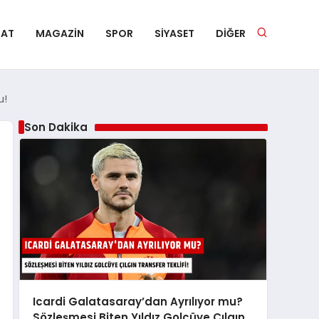
NAT
MAGAZIN
SPOR
SIYASET
DIĞER
u!
Son Dakika
Icardi Galatasaray’dan Ayrılıyor mu?
Sözleşmesi Biten Yıldız Golcüye Çılgın