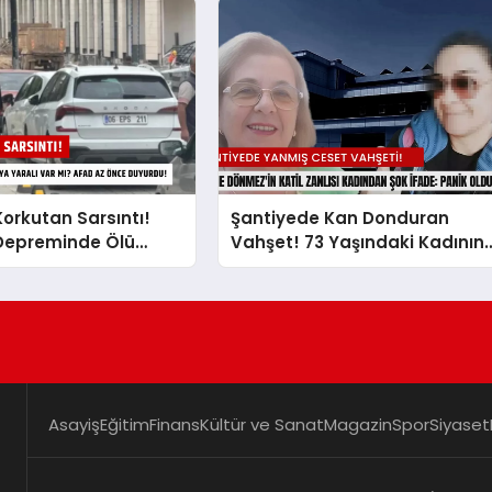
orkutan Sarsıntı!
Şantiyede Kan Donduran
Depreminde Ölü
Vahşet! 73 Yaşındaki Kadının
lı Var mı? AFAD Az
Yanmış Cesedi Bulundu: Katil
urdu!
Zanlısından Akılalmaz İfade
Asayiş
Eğitim
Finans
Kültür ve Sanat
Magazin
Spor
Siyaset