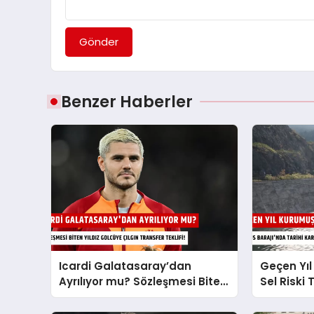
Gönder
Benzer Haberler
Icardi Galatasaray’dan
Geçen Yıl
Ayrılıyor mu? Sözleşmesi Biten
Sel Riski
Yıldız Golcüye Çılgın Transfer
Barajı’nda
Teklifi!
Tahliye m