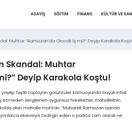
ASAYIŞ
EĞITIM
FINANS
KÜLTÜR VE SA
ndal: Muhtar “Ramazan’da Olacak İş mi?” Deyip Karakola Koşt
n Skandal: Muhtar
i?” Deyip Karakola Koştu!
a yayılıp tepki toplayan görüntüler kamuoyunda büyük infial
rış etmeden sergilenen uygunsuz hareketler, mahallelinin
arakolda alan mahalle muhtarı, “Mübarek Ramazan ayında
milyonlarca ebeveyni tedirgin eden o parkta tam olarak ne