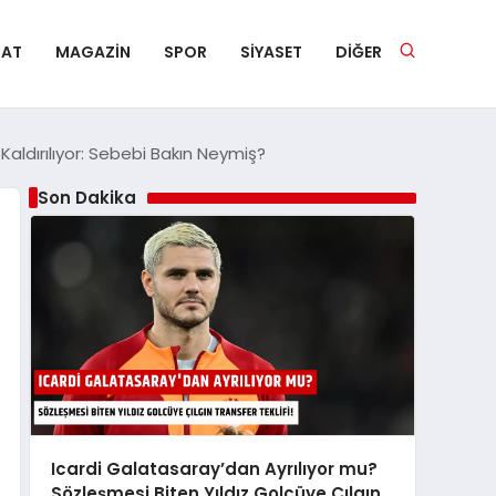
NAT
MAGAZIN
SPOR
SIYASET
DIĞER
Kaldırılıyor: Sebebi Bakın Neymiş?
Son Dakika
Icardi Galatasaray’dan Ayrılıyor mu?
Sözleşmesi Biten Yıldız Golcüye Çılgın