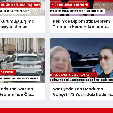
 Kurumuştu, Şimdi
Pekin’de Diplomatik Deprem!
 Taşıyor! Almus
Trump’ın Hemen Ardından
 Tarihi Karar: Sular
Putin’e Kırmızı Halı: Neler
i Edilecek?
Oluyor?
orkutan Sarsıntı!
Şantiyede Kan Donduran
Depreminde Ölü
Vahşet! 73 Yaşındaki Kadının
lı Var mı? AFAD Az
Yanmış Cesedi Bulundu: Katil
urdu!
Zanlısından Akılalmaz İfade