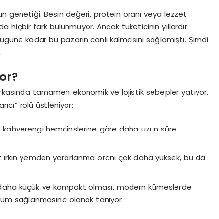
un genetiği. Besin değeri, protein oranı veya lezzet
hiçbir fark bulunmuyor. Ancak tüketicinin yıllardır
bugüne kadar bu pazarın canlı kalmasını sağlamıştı. Şimdi
.
or?
rkasında tamamen ekonomik ve lojistik sebepler yatıyor.
arıcı” rolü üstleniyor:
, kahverengi hemcinslerine göre daha uzun süre
 ırkın yemden yararlanma oranı çok daha yüksek, bu da
 daha küçük ve kompakt olması, modern kümeslerde
yum sağlanmasına olanak tanıyor.