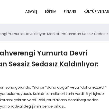
ASAYIŞ
EĞITIM
FINANS
KÜLTÜR VE SA
engi Yumurta Devri Bitiyor! Market Raflarından Sessiz Sedasız 
 Kahverengi Yumurta Devri
n Sessiz Sedasız Kaldırılıyor:
lun sonu göründü. Yıllardır “daha doğal” veya “daha lezzetli”
 yer bulamayacak. Sektör temsilcileri tarih verdi: 5 yıl içinde
 kararını çoktan verdi. Peki, mutfakların demirbaşı neden
layan o radikal değişimin perde arkası…