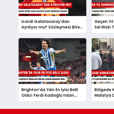
Icardi Galatasaray’dan
Geçen Yıl
Ayrılıyor mu? Sözleşmesi Biten
Sel Riski
Yıldız Golcüye Çılgın Transfer
Barajı’nda
Teklifi!
Tahliye m
Brighton’da Yılın En İyisi Belli
Bölgede K
Oldu! Ferdi Kadıoğlu’ndan
Malatya 
Milyonları Gururlandıran Ödül!
Veya Yara
Önce Duy