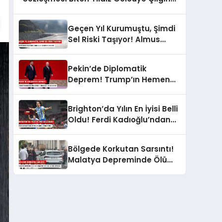
Transfer Teklifi!
Geçen Yıl Kurumuştu, Şimdi
Sel Riski Taşıyor! Almus
Barajı’nda Tarihi Karar: Sular
Tahliye mi Edilecek?
Pekin’de Diplomatik
Deprem! Trump’ın Hemen
Ardından Putin’e Kırmızı Halı:
Neler Oluyor?
Brighton’da Yılın En İyisi Belli
Oldu! Ferdi Kadıoğlu’ndan
Milyonları Gururlandıran
Ödül!
Bölgede Korkutan Sarsıntı!
Malatya Depreminde Ölü
Veya Yaralı Var mı? AFAD Az
Önce Duyurdu!