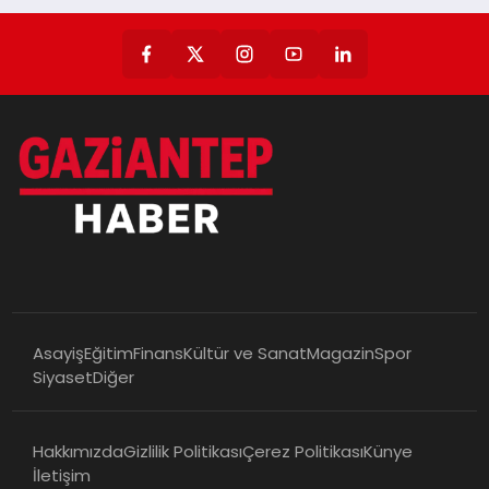
Asayiş
Eğitim
Finans
Kültür ve Sanat
Magazin
Spor
Siyaset
Diğer
Hakkımızda
Gizlilik Politikası
Çerez Politikası
Künye
İletişim