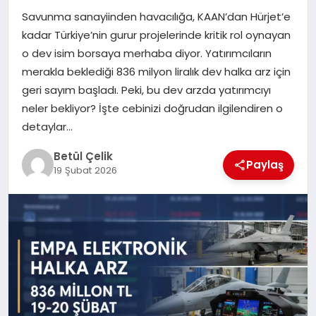
Savunma sanayiinden havacılığa, KAAN’dan Hürjet’e
MAGAZIN
kadar Türkiye’nin gurur projelerinde kritik rol oynayan
o dev isim borsaya merhaba diyor. Yatırımcıların
merakla beklediği 836 milyon liralık dev halka arz için
SPOR
geri sayım başladı. Peki, bu dev arzda yatırımcıyı
neler bekliyor? İşte cebinizi doğrudan ilgilendiren o
detaylar…
SIYASET
Betül Çelik
Paylaş
19 Şubat 2026
DIĞER