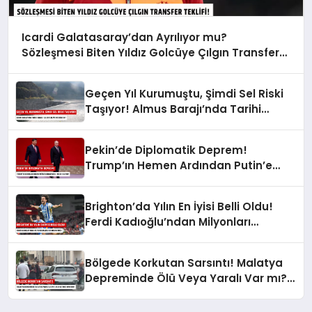
Icardi Galatasaray’dan Ayrılıyor mu?
Sözleşmesi Biten Yıldız Golcüye Çılgın Transfer
Teklifi!
Geçen Yıl Kurumuştu, Şimdi Sel Riski
Taşıyor! Almus Barajı’nda Tarihi
Karar: Sular Tahliye mi Edilecek?
Pekin’de Diplomatik Deprem!
Trump’ın Hemen Ardından Putin’e
Kırmızı Halı: Neler Oluyor?
Brighton’da Yılın En İyisi Belli Oldu!
Ferdi Kadıoğlu’ndan Milyonları
Gururlandıran Ödül!
Bölgede Korkutan Sarsıntı! Malatya
Depreminde Ölü Veya Yaralı Var mı?
AFAD Az Önce Duyurdu!