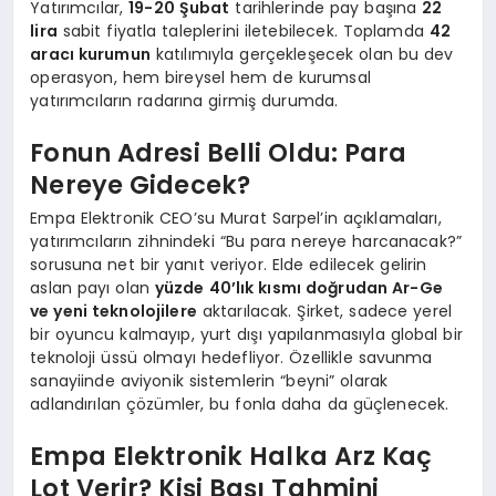
Yatırımcılar,
19-20 Şubat
tarihlerinde pay başına
22
lira
sabit fiyatla taleplerini iletebilecek. Toplamda
42
aracı kurumun
katılımıyla gerçekleşecek olan bu dev
operasyon, hem bireysel hem de kurumsal
yatırımcıların radarına girmiş durumda.
Fonun Adresi Belli Oldu: Para
Nereye Gidecek?
Empa Elektronik CEO’su Murat Sarpel’in açıklamaları,
yatırımcıların zihnindeki “Bu para nereye harcanacak?”
sorusuna net bir yanıt veriyor. Elde edilecek gelirin
aslan payı olan
yüzde 40’lık kısmı doğrudan Ar-Ge
ve yeni teknolojilere
aktarılacak. Şirket, sadece yerel
bir oyuncu kalmayıp, yurt dışı yapılanmasıyla global bir
teknoloji üssü olmayı hedefliyor. Özellikle savunma
sanayiinde aviyonik sistemlerin “beyni” olarak
adlandırılan çözümler, bu fonla daha da güçlenecek.
Empa Elektronik Halka Arz Kaç
Lot Verir? Kişi Başı Tahmini