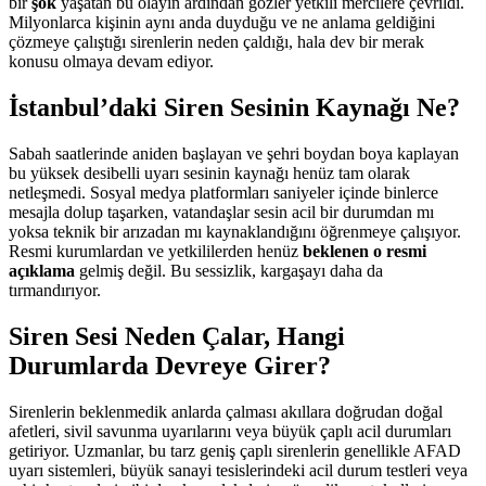
bir
şok
yaşatan bu olayın ardından gözler yetkili mercilere çevrildi.
Milyonlarca kişinin aynı anda duyduğu ve ne anlama geldiğini
çözmeye çalıştığı sirenlerin neden çaldığı, hala dev bir merak
konusu olmaya devam ediyor.
İstanbul’daki Siren Sesinin Kaynağı Ne?
Sabah saatlerinde aniden başlayan ve şehri boydan boya kaplayan
bu yüksek desibelli uyarı sesinin kaynağı henüz tam olarak
netleşmedi. Sosyal medya platformları saniyeler içinde binlerce
mesajla dolup taşarken, vatandaşlar sesin acil bir durumdan mı
yoksa teknik bir arızadan mı kaynaklandığını öğrenmeye çalışıyor.
Resmi kurumlardan ve yetkililerden henüz
beklenen o resmi
açıklama
gelmiş değil. Bu sessizlik, kargaşayı daha da
tırmandırıyor.
Siren Sesi Neden Çalar, Hangi
Durumlarda Devreye Girer?
Sirenlerin beklenmedik anlarda çalması akıllara doğrudan doğal
afetleri, sivil savunma uyarılarını veya büyük çaplı acil durumları
getiriyor. Uzmanlar, bu tarz geniş çaplı sirenlerin genellikle AFAD
uyarı sistemleri, büyük sanayi tesislerindeki acil durum testleri veya