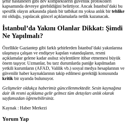
şehir hastaneleri gibi dev komplekslerin güvenlik protokolleri
kapsamında devreye girebildiğini belirtiyor. Ancak İstanbul’daki bu
spesifik olayın arkasında planlı bir tatbikat mı yoksa anlık bir
tehlike
mi olduğu, yapılacak güncel açıklamalarla netlik kazanacak.
İstanbul’da Yakını Olanlar Dikkat: Şimdi
Ne Yapılmalı?
Özellikle Gaziantep gibi farklı şehirlerden İstanbul’daki yakınlarına
ulaşmaya çalışan ve endişeye kapılan vatandaşların, resmi
açıklamalar gelene kadar asılsız söylentilere itibar etmemesi büyük
önem taşıyor. Uzmanlar, bu tarz durumlarda paniğe kapılmadan
yetkili kurumların (AFAD, Valilik vb.) sosyal medya hesaplarının ve
güvenilir haber kaynaklarının takip edilmesi gerektiği konusunda
kritik
bir uyarıda bulunuyor.
Gelişmeler oldukça haberimiz güncellenmektedir. Sesin kaynağına
dair ilk resmi açıklama gelir gelmez tüm detayları anlık olarak
sayfamızdan öğrenebilirsiniz.
Kaynak : Haber Merkezi
Yorum Yap