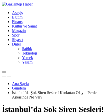
Asayiş
Eğitim
Finans
Kültür ve Sanat
Magazin
Spor
Siyaset
Diğer
Sağlık
Teknoloji
Yemek
Yaşam
Ana Sayfa
Gündem
İstanbul’da Şok Siren Sesleri! Korkutan Olayın Perde
Arkasında Ne Var?
İstanbul’da Şok Siren Sesleri!