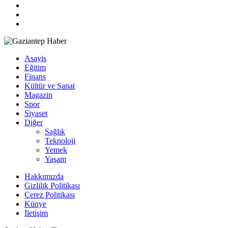
Asayiş
Eğitim
Finans
Kültür ve Sanat
Magazin
Spor
Siyaset
Diğer
Sağlık
Teknoloji
Yemek
Yaşam
Hakkımızda
Gizlilik Politikası
Çerez Politikası
Künye
İletişim