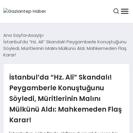
ASAYIŞ
Ana Sayfa
Asayiş
İstanbul’da “Hz. Ali” Skandalı! Peygamberle Konuştuğunu
Söyledi, Müritlerinin Malını Mülkünü Aldı: Mahkemeden Flaş
Karar!
EĞITIM
İstanbul’da “Hz. Ali” Skandalı!
FINANS
Peygamberle Konuştuğunu
Söyledi, Müritlerinin Malını
KÜLTÜR VE SANAT
Mülkünü Aldı: Mahkemeden Flaş
Karar!
MAGAZIN