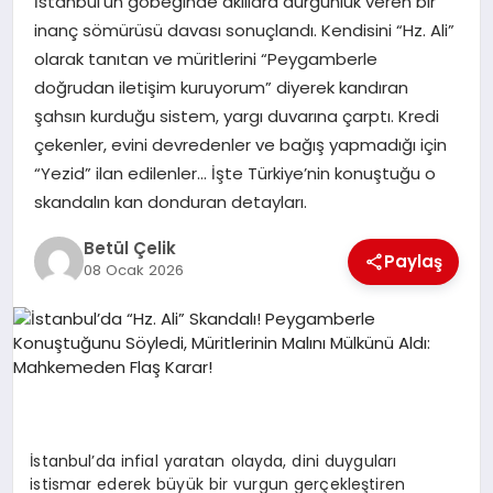
İstanbul’un göbeğinde akıllara durgunluk veren bir
inanç sömürüsü davası sonuçlandı. Kendisini “Hz. Ali”
SPOR
olarak tanıtan ve müritlerini “Peygamberle
doğrudan iletişim kuruyorum” diyerek kandıran
şahsın kurduğu sistem, yargı duvarına çarptı. Kredi
SIYASET
çekenler, evini devredenler ve bağış yapmadığı için
“Yezid” ilan edilenler… İşte Türkiye’nin konuştuğu o
skandalın kan donduran detayları.
DIĞER
Betül Çelik
Paylaş
08 Ocak 2026
İstanbul’da infial yaratan olayda, dini duyguları
istismar ederek büyük bir vurgun gerçekleştiren