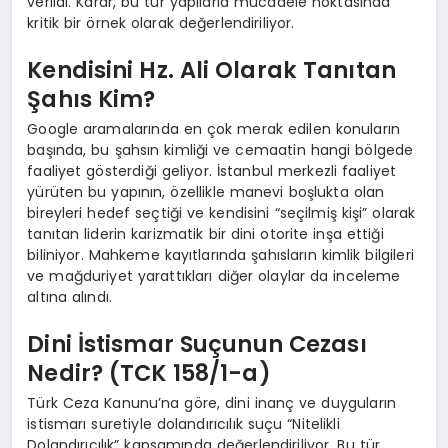
verildi. Karar, bu tür yapılarla mücadele noktasında
kritik bir örnek olarak değerlendiriliyor.
Kendisini Hz. Ali Olarak Tanıtan
Şahıs Kim?
Google aramalarında en çok merak edilen konuların
başında, bu şahsın kimliği ve cemaatin hangi bölgede
faaliyet gösterdiği geliyor. İstanbul merkezli faaliyet
yürüten bu yapının, özellikle manevi boşlukta olan
bireyleri hedef seçtiği ve kendisini “seçilmiş kişi” olarak
tanıtan liderin karizmatik bir dini otorite inşa ettiği
biliniyor. Mahkeme kayıtlarında şahısların kimlik bilgileri
ve mağduriyet yarattıkları diğer olaylar da inceleme
altına alındı.
Dini İstismar Suçunun Cezası
Nedir? (TCK 158/1-a)
Türk Ceza Kanunu’na göre, dini inanç ve duyguların
istismarı suretiyle dolandırıcılık suçu “Nitelikli
Dolandırıcılık” kapsamında değerlendiriliyor. Bu tür