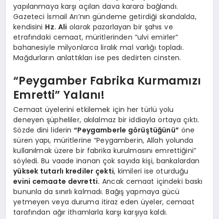
yapılanmaya karşı açılan dava karara bağlandı.
Gazeteci İsmail Arı’nın gündeme getirdiği skandalda,
kendisini
Hz. Ali
olarak pazarlayan bir şahıs ve
etrafındaki cemaat, müritlerinden “ulvi emirler”
bahanesiyle milyonlarca liralık mal varlığı topladı.
Mağdurların anlattıkları ise pes dedirten cinsten.
“Peygamber Fabrika Kurmamızı
Emretti” Yalanı!
Cemaat üyelerini etkilemek için her türlü yolu
deneyen şüpheliler, akılalmaz bir iddiayla ortaya çıktı.
Sözde dini liderin
“Peygamberle görüştüğünü”
öne
süren yapı, müritlerine “Peygamberin, Allah yolunda
kullanılmak üzere bir fabrika kurulmasını emrettiğini”
söyledi. Bu vaade inanan çok sayıda kişi, bankalardan
yüksek tutarlı krediler çekti
, kimileri ise oturduğu
evini cemaate devretti.
Ancak cemaat içindeki baskı
bununla da sınırlı kalmadı. Bağış yapmaya gücü
yetmeyen veya duruma itiraz eden üyeler, cemaat
tarafından ağır ithamlarla karşı karşıya kaldı.