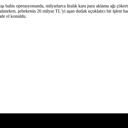
dışı bahis operasyonunda, milyarlarca liralık kara para aklama ağı çök
alınırken, şebekenin 26 milyar TL’yi aşan dudak uçuklatıcı bir işlem h
emde el konuldu.