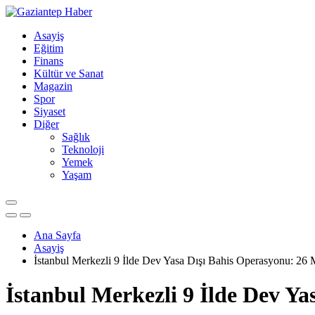
Asayiş
Eğitim
Finans
Kültür ve Sanat
Magazin
Spor
Siyaset
Diğer
Sağlık
Teknoloji
Yemek
Yaşam
Ana Sayfa
Asayiş
İstanbul Merkezli 9 İlde Dev Yasa Dışı Bahis Operasyonu: 26 M
İstanbul Merkezli 9 İlde Dev Ya