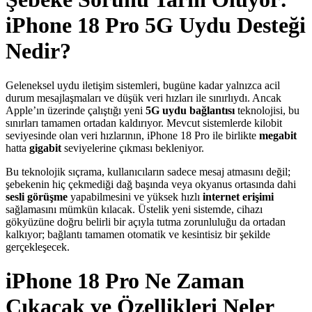
iPhone 18 Pro 5G Uydu Desteği
Nedir?
Geleneksel uydu iletişim sistemleri, bugüne kadar yalnızca acil
durum mesajlaşmaları ve düşük veri hızları ile sınırlıydı. Ancak
Apple’ın üzerinde çalıştığı yeni
5G uydu bağlantısı
teknolojisi, bu
sınırları tamamen ortadan kaldırıyor. Mevcut sistemlerde kilobit
seviyesinde olan veri hızlarının, iPhone 18 Pro ile birlikte
megabit
hatta
gigabit
seviyelerine çıkması bekleniyor.
Bu teknolojik sıçrama, kullanıcıların sadece mesaj atmasını değil;
şebekenin hiç çekmediği dağ başında veya okyanus ortasında dahi
sesli görüşme
yapabilmesini ve yüksek hızlı
internet erişimi
sağlamasını mümkün kılacak. Üstelik yeni sistemde, cihazı
gökyüzüne doğru belirli bir açıyla tutma zorunluluğu da ortadan
kalkıyor; bağlantı tamamen otomatik ve kesintisiz bir şekilde
gerçekleşecek.
iPhone 18 Pro Ne Zaman
Çıkacak ve Özellikleri Neler