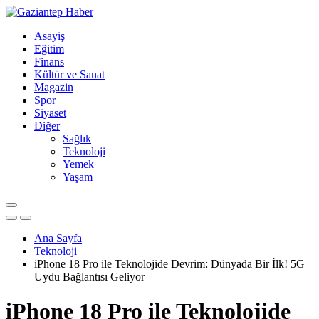
Asayiş
Eğitim
Finans
Kültür ve Sanat
Magazin
Spor
Siyaset
Diğer
Sağlık
Teknoloji
Yemek
Yaşam
Ana Sayfa
Teknoloji
iPhone 18 Pro ile Teknolojide Devrim: Dünyada Bir İlk! 5G
Uydu Bağlantısı Geliyor
iPhone 18 Pro ile Teknolojide