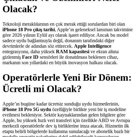
Olacak?
Teknoloji meraklılarının en çok merak ettiği sorulardan biri olan
iPhone 18 Pro çıkış tarihi
, Apple’ın geleneksel lansman takvimine
göre 2026 yılının Eylül ayı olarak işaret ediliyor. Ancak bu model
sadece uydu bağlantısıyla değil, donanım tarafındaki diğer
devrimlerle de adından söz ettirecek.
Apple Intelligence
entegrasyonu, daha yüksek
RAM kapasitesi
ve ekran altına
gizlenmiş
Face ID
sensörleri ile donatılması beklenen cihaz,
markanın son yıllardaki en büyük inovasyon halkası olacak.
Operatörlerle Yeni Bir Dönem:
Ücretli mi Olacak?
Apple’ın bugüne kadar ücretsiz sunduğu uydu hizmetlerinin,
iPhone 18 Pro 5G uydu
özelliğiyle birlikte yeni bir iş modeline
evrilmesi bekleniyor. Sektör kaynaklarından gelen bilgilere göre
Apple, bu yüksek hızlı veri transferi için özellikle ABD ve Avrupa
merkezli operatörlerle dev iş birliklerine imza atacak. Hizmetin ilk
etapta belirli bölgelerde kullanıma sunulacağı ve abonelik bazlı bir
modelle operatör paketlerine dahil edilebileceği konuşuluyor.