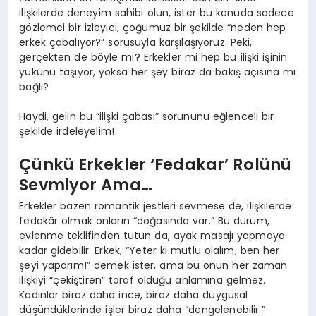
ilişkilerde deneyim sahibi olun, ister bu konuda sadece
gözlemci bir izleyici, çoğumuz bir şekilde “neden hep
erkek çabalıyor?” sorusuyla karşılaşıyoruz. Peki,
gerçekten de böyle mi? Erkekler mi hep bu ilişki işinin
yükünü taşıyor, yoksa her şey biraz da bakış açısına mı
bağlı?
Haydi, gelin bu “ilişki çabası” sorununu eğlenceli bir
şekilde irdeleyelim!
Çünkü Erkekler ‘Fedakar’ Rolünü
Sevmiyor Ama…
Erkekler bazen romantik jestleri sevmese de, ilişkilerde
fedakâr olmak onların “doğasında var.” Bu durum,
evlenme teklifinden tutun da, ayak masajı yapmaya
kadar gidebilir. Erkek, “Yeter ki mutlu olalım, ben her
şeyi yaparım!” demek ister, ama bu onun her zaman
ilişkiyi “çekiştiren” taraf olduğu anlamına gelmez.
Kadınlar biraz daha ince, biraz daha duygusal
düşündüklerinde işler biraz daha “dengelenebilir.”