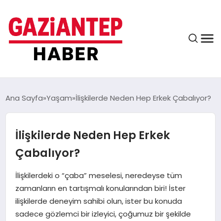
ASAYIŞ
Ana Sayfa
Yaşam
İlişkilerde Neden Hep Erkek Çabalıyor?
İlişkilerde Neden Hep Erkek
EĞITIM
Çabalıyor?
FINANS
İlişkilerdeki o “çaba” meselesi, neredeyse tüm
zamanların en tartışmalı konularından biri! İster
ilişkilerde deneyim sahibi olun, ister bu konuda
KÜLTÜR VE SANAT
sadece gözlemci bir izleyici, çoğumuz bir şekilde