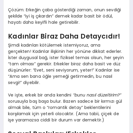
Çözüm: Erkeğin çaba gösterdiği zaman, onun sevdiği
şekilde “iyi iş çıkardın” demek kadar basit bir ödül,
hayatı daha keyifli hale getirebilir.
Kadınlar Biraz Daha Detaycıdır!
Şimdi kadınları kötülemek istemiyoruz, ama
gerçekten! Kadınlar ilişkinin her yönüne dikkat ederler.
İster duygusal bağ, ister fiziksel temas olsun, her şeyin
“tam olması” gerekir. Erkekler biraz daha basit ve düz
düşünürler: “Evet, seni seviyorum, yeter!” Kadınlar ise
“Ama sen bana öğle yemeği getirmedin, bu nasıl
sevgi!” diyebilir.
Ve işte, erkek bir anda kendini
“bunu nasıl düzeltirim?”
sorusuyla baş başa bulur. Bazen sadece bir kırmızı gül
almak bile, tüm o “romantik detay” beklentilerini
karşılamak için yeterli olacaktır. (Ama tabii, çiçek de
işe yaramazsa ciddi bir durum var demektir.)