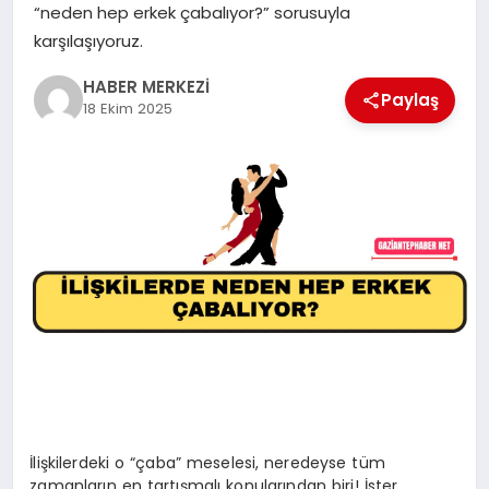
“neden hep erkek çabalıyor?” sorusuyla
karşılaşıyoruz.
MAGAZIN
HABER MERKEZİ
Paylaş
18 Ekim 2025
SPOR
SIYASET
DIĞER
İlişkilerdeki o “çaba” meselesi, neredeyse tüm
zamanların en tartışmalı konularından biri! İster