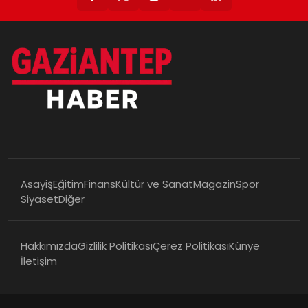
Asayiş
Eğitim
Finans
Kültür ve Sanat
Magazin
Spor
Siyaset
Diğer
Hakkımızda
Gizlilik Politikası
Çerez Politikası
Künye
İletişim