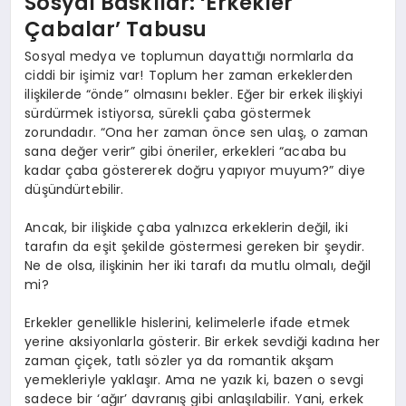
Sosyal Baskılar: ‘Erkekler
Çabalar’ Tabusu
Sosyal medya ve toplumun dayattığı normlarla da
ciddi bir işimiz var! Toplum her zaman erkeklerden
ilişkilerde “önde” olmasını bekler. Eğer bir erkek ilişkiyi
sürdürmek istiyorsa, sürekli çaba göstermek
zorundadır. “Ona her zaman önce sen ulaş, o zaman
sana değer verir” gibi öneriler, erkekleri “acaba bu
kadar çaba göstererek doğru yapıyor muyum?” diye
düşündürtebilir.
Ancak, bir ilişkide çaba yalnızca erkeklerin değil, iki
tarafın da eşit şekilde göstermesi gereken bir şeydir.
Ne de olsa, ilişkinin her iki tarafı da mutlu olmalı, değil
mi?
Erkekler genellikle hislerini, kelimelerle ifade etmek
yerine aksiyonlarla gösterir. Bir erkek sevdiği kadına her
zaman çiçek, tatlı sözler ya da romantik akşam
yemekleriyle yaklaşır. Ama ne yazık ki, bazen o sevgi
sadece bir ‘ağır’ davranış gibi anlaşılabilir. Yani, erkek