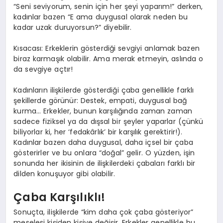
“Seni seviyorum, senin için her şeyi yaparım!” derken,
kadınlar bazen “E ama duygusal olarak neden bu
kadar uzak duruyorsun?” diyebilir.
Kısacası: Erkeklerin gösterdiği sevgiyi anlamak bazen
biraz karmaşık olabilir. Ama merak etmeyin, aslında o
da sevgiye açtır!
Kadınların ilişkilerde gösterdiği çaba genellikle farklı
şekillerde görünür: Destek, empati, duygusal bağ
kurma… Erkekler, bunun karşılığında zaman zaman
sadece fiziksel ya da dışsal bir şeyler yaparlar (çünkü
biliyorlar ki, her ‘fedakârlık’ bir karşılık gerektirir!).
Kadınlar bazen daha duygusal, daha içsel bir çaba
gösterirler ve bu onlara “doğal” gelir. O yüzden, işin
sonunda her ikisinin de ilişkilerdeki çabaları farklı bir
dilden konuşuyor gibi olabilir.
Çaba Karşılıklı!
Sonuçta, ilişkilerde “kim daha çok çaba gösteriyor”
meselesi kişiden kişiye değişir. Erkekler genellikle bu