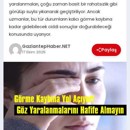
yaralanmaları, çoğu zaman basit bir rahatsızlık gibi
görülüp suyla yıkanarak geçiştiriliyor. Ancak
MAGAZIN
uzmanlar, bu tür durumların kalıcı görme kaybına
kadar gidebilecek ciddi sonuçlar doğurabileceği
konusunda uyarıyor.
SPOR
GaziantepHaber.NET
Paylaş
17 Ekim 2025
SIYASET
DIĞER