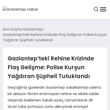
ASAYIŞ
Ana Sayfa
Gaziantep
Gaziantep’teki Rehine Krizinde Flaş Gelişme: Polise Kurşun
Yağdıran Şüpheli Tutuklandı
EĞITIM
Gaziantep’teki Rehine Krizinde
FINANS
Flaş Gelişme: Polise Kurşun
Yağdıran Şüpheli Tutuklandı
KÜLTÜR VE SANAT
Geçtiğimiz günlerde Gaziantep sokaklarında adeta
bir aksiyon filmini aratmayan rehine ve silahlı saldırı
olayında beklenen hukuki süreç tamamlandı. Bir
MAGAZIN
ticari taksi şoförünü zorla alıkoyarak emniyet