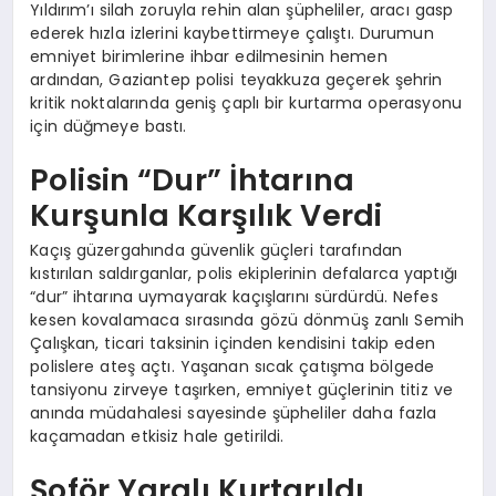
Yıldırım’ı silah zoruyla rehin alan şüpheliler, aracı gasp
ederek hızla izlerini kaybettirmeye çalıştı. Durumun
emniyet birimlerine ihbar edilmesinin hemen
ardından, Gaziantep polisi teyakkuza geçerek şehrin
kritik noktalarında geniş çaplı bir kurtarma operasyonu
için düğmeye bastı.
Polisin “Dur” İhtarına
Kurşunla Karşılık Verdi
Kaçış güzergahında güvenlik güçleri tarafından
kıstırılan saldırganlar, polis ekiplerinin defalarca yaptığı
“dur” ihtarına uymayarak kaçışlarını sürdürdü. Nefes
kesen kovalamaca sırasında gözü dönmüş zanlı Semih
Çalışkan, ticari taksinin içinden kendisini takip eden
polislere ateş açtı. Yaşanan sıcak çatışma bölgede
tansiyonu zirveye taşırken, emniyet güçlerinin titiz ve
anında müdahalesi sayesinde şüpheliler daha fazla
kaçamadan etkisiz hale getirildi.
Şoför Yaralı Kurtarıldı,