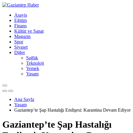
Asayiş
Eğitim
Finans
Kültür ve Sanat
Magazin
Spor
Siyaset
Diğer
Sağlık
Teknoloji
Yemek
Yaşam
Ana Sayfa
Yaşam
Gaziantep’te Şap Hastalığı Endişesi: Karantina Devam Ediyor
Gaziantep’te Şap Hastalığı