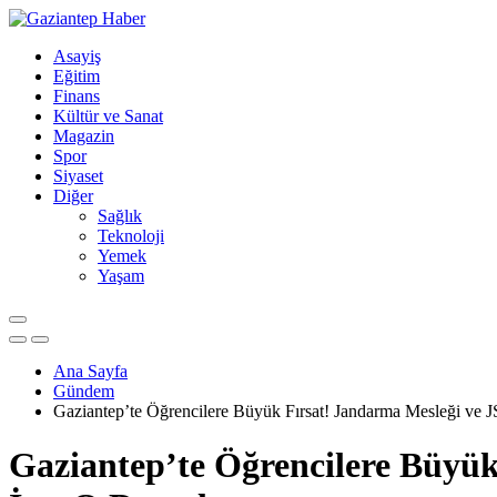
Asayiş
Eğitim
Finans
Kültür ve Sanat
Magazin
Spor
Siyaset
Diğer
Sağlık
Teknoloji
Yemek
Yaşam
Ana Sayfa
Gündem
Gaziantep’te Öğrencilere Büyük Fırsat! Jandarma Mesleği ve J
Gaziantep’te Öğrencilere Büyük