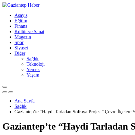
Asayiş
Eğitim
Finans
Kültür ve Sanat
Magazin
Spor
Siyaset
Diğer
Sağlık
Teknoloji
Yemek
Yaşam
Ana Sayfa
Sağlık
Gaziantep’te “Haydi Tarladan Sofraya Projesi” Çevre İlçelere Y
Gaziantep’te “Haydi Tarladan So