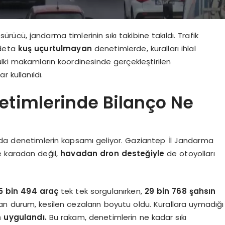
cü, jandarma timlerinin sıkı takibine takıldı. Trafik
adeta
kuş uçurtulmayan
denetimlerde, kuralları ihlal
lki makamların koordinesinde gerçekleştirilen
 kullanıldı.
etimlerinde Bilanço Ne
nda denetimlerin kapsamı geliyor. Gaziantep İl Jandarma
e karadan değil,
havadan dron desteğiyle
de otoyolları
5 bin 494 araç
tek tek sorgulanırken,
29 bin 768 şahsın
atan durum, kesilen cezaların boyutu oldu. Kurallara uymadığı
m uygulandı.
Bu rakam, denetimlerin ne kadar sıkı