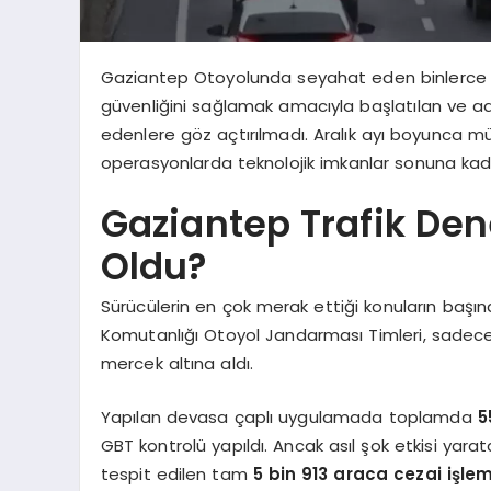
Gaziantep Otoyolunda seyahat eden binlerce sürü
güvenliğini sağlamak amacıyla başlatılan ve 
edenlere göz açtırılmadı. Aralık ayı boyunca mü
operasyonlarda teknolojik imkanlar sonuna kadar
Gaziantep Trafik Den
Oldu?
Sürücülerin en çok merak ettiği konuların başı
Komutanlığı Otoyol Jandarması Timleri, sadec
mercek altına aldı.
Yapılan devasa çaplı uygulamada toplamda
5
GBT kontrolü yapıldı. Ancak asıl şok etkisi yar
tespit edilen tam
5 bin 913 araca cezai işle