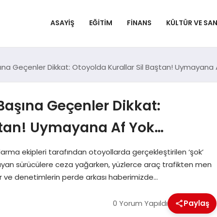
ASAYIŞ
EĞITIM
FINANS
KÜLTÜR VE SA
ına Geçenler Dikkat: Otoyolda Kurallar Sil Baştan! Uymayana 
Başına Geçenler Dikkat:
aştan! Uymayana Af Yok…
ndarma ekipleri tarafından otoyollarda gerçekleştirilen ‘şok’
 sayan sürücülere ceza yağarken, yüzlerce araç trafikten men
ar ve denetimlerin perde arkası haberimizde…
0 Yorum Yapıldı
Paylaş