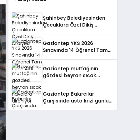
Şahinbey Belediyesinden
Çocuklara Özel Dikiş
Atölyesi
Gaziantep YKS 2026
Sınavında 14 Öğrenci Tam
Puan Aldı
Gaziantep mutfağının
gözdesi beyran sıcak
havalara direniyor
Gaziantep Bakırcılar
Çarşısında usta krizi günlük
2 bin lira yetmedi