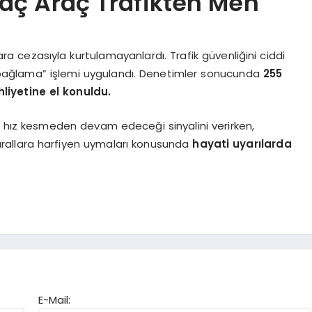
aç Araç Trafikten Men
ra cezasıyla kurtulamayanlardı. Trafik güvenliğini ciddi
n “bağlama” işlemi uygulandı. Denetimler sonucunda
255
liyetine el konuldu.
rin hız kesmeden devam edeceği sinyalini verirken,
kurallara harfiyen uymaları konusunda
hayati uyarılarda
E-Mail: