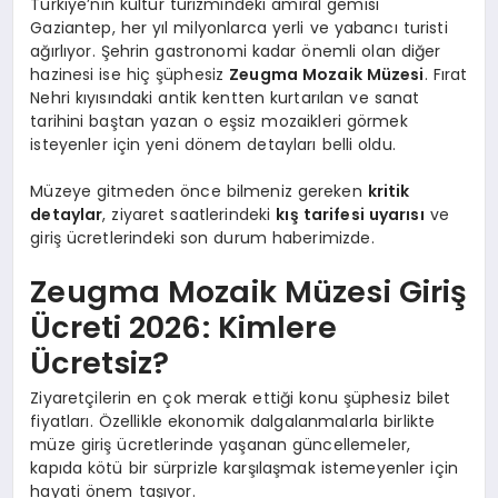
Türkiye’nin kültür turizmindeki amiral gemisi
Gaziantep, her yıl milyonlarca yerli ve yabancı turisti
ağırlıyor. Şehrin gastronomi kadar önemli olan diğer
hazinesi ise hiç şüphesiz
Zeugma Mozaik Müzesi
. Fırat
Nehri kıyısındaki antik kentten kurtarılan ve sanat
tarihini baştan yazan o eşsiz mozaikleri görmek
isteyenler için yeni dönem detayları belli oldu.
Müzeye gitmeden önce bilmeniz gereken
kritik
detaylar
, ziyaret saatlerindeki
kış tarifesi uyarısı
ve
giriş ücretlerindeki son durum haberimizde.
Zeugma Mozaik Müzesi Giriş
Ücreti 2026: Kimlere
Ücretsiz?
Ziyaretçilerin en çok merak ettiği konu şüphesiz bilet
fiyatları. Özellikle ekonomik dalgalanmalarla birlikte
müze giriş ücretlerinde yaşanan güncellemeler,
kapıda kötü bir sürprizle karşılaşmak istemeyenler için
hayati önem taşıyor.