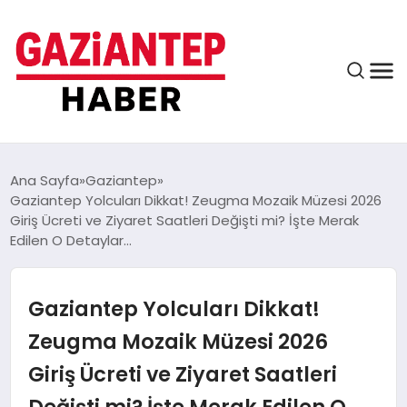
ASAYIŞ
Ana Sayfa
Gaziantep
Gaziantep Yolcuları Dikkat! Zeugma Mozaik Müzesi 2026
Giriş Ücreti ve Ziyaret Saatleri Değişti mi? İşte Merak
Edilen O Detaylar…
EĞITIM
Gaziantep Yolcuları Dikkat!
FINANS
Zeugma Mozaik Müzesi 2026
Giriş Ücreti ve Ziyaret Saatleri
KÜLTÜR VE SANAT
Değişti mi? İşte Merak Edilen O