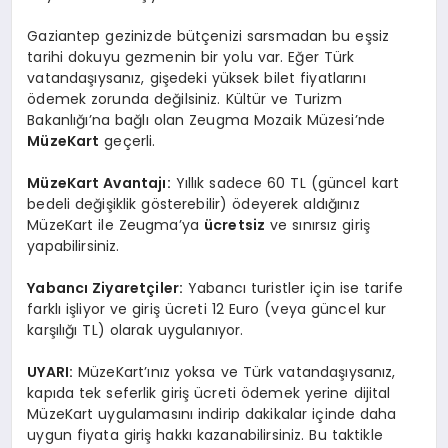
Gaziantep gezinizde bütçenizi sarsmadan bu eşsiz
tarihi dokuyu gezmenin bir yolu var. Eğer Türk
vatandaşıysanız, gişedeki yüksek bilet fiyatlarını
ödemek zorunda değilsiniz. Kültür ve Turizm
Bakanlığı’na bağlı olan Zeugma Mozaik Müzesi’nde
MüzeKart
geçerli.
MüzeKart Avantajı:
Yıllık sadece 60 TL (güncel kart
bedeli değişiklik gösterebilir) ödeyerek aldığınız
MüzeKart ile Zeugma’ya
ücretsiz
ve sınırsız giriş
yapabilirsiniz.
Yabancı Ziyaretçiler:
Yabancı turistler için ise tarife
farklı işliyor ve giriş ücreti 12 Euro (veya güncel kur
karşılığı TL) olarak uygulanıyor.
UYARI:
MüzeKart’ınız yoksa ve Türk vatandaşıysanız,
kapıda tek seferlik giriş ücreti ödemek yerine dijital
MüzeKart uygulamasını indirip dakikalar içinde daha
uygun fiyata giriş hakkı kazanabilirsiniz. Bu taktikle