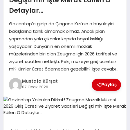
Detaylar…
MAGAZIN
Gaziantep’e gidip de Çingene Kızı’nın o büyüleyici
bakışlarına tanık olmamak olmaz. Ancak plan
SPOR
yapmadan yola çıkanlar kapıda hayal kırıklığı
yaşayabilir. Dünyanın en önemli mozaik
müzelerinden biri olan Zeugma için 2026 tarifesi ve
SIYASET
ziyaret saatleri netleşti. Peki, müzeye giriş ücretsiz
mi? Kimler ücret ödemeden gezebilir? İşte cevabı…
DIĞER
Mustafa Kürşat
Paylaş
07 Ocak 2026