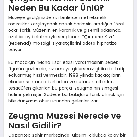
Neden Bu Kadar Ünlü?
Müzeye girdiğinizde sizi binlerce metrekarelik
mozaikler karşılayacak ancak herkesin aradığı o “özel
oda” farklı. Müzenin en karanlık ve gizemli odasında,
özel bir aydınlatmayla sergilenen
“Çingene Kızı”
(Maenad)
mozaiği, ziyaretçilerini adeta hipnotize
ediyor.
Bu mozaiğin “Mona Lisa” etkisi yaratmasının sebebi,
figürün gözlerinin, siz nereye giderseniz gidin sizi takip
ediyormuş hissi vermesidir. 1998 yılında kaçakçıların
elinden son anda kurtarılan ve sütunun altından
tesadüfen çıkarılan bu parça, Zeugma’nın simgesi
haline gelmiştir. Sadece bu bakışlara tanık olmak için
bile dünyanın öbür ucundan gelenler var.
Zeugma Müzesi Nerede ve
Nasıl Gidilir?
Gaziantep şehir merkezinde, ulaşımı oldukça kolay bir