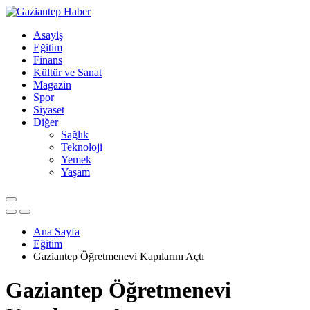
Asayiş
Eğitim
Finans
Kültür ve Sanat
Magazin
Spor
Siyaset
Diğer
Sağlık
Teknoloji
Yemek
Yaşam
Ana Sayfa
Eğitim
Gaziantep Öğretmenevi Kapılarını Açtı
Gaziantep Öğretmenevi