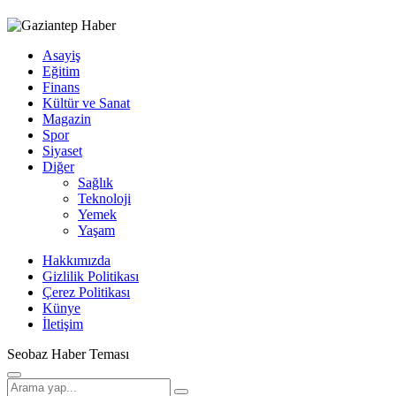
Asayiş
Eğitim
Finans
Kültür ve Sanat
Magazin
Spor
Siyaset
Diğer
Sağlık
Teknoloji
Yemek
Yaşam
Hakkımızda
Gizlilik Politikası
Çerez Politikası
Künye
İletişim
Seobaz Haber Teması