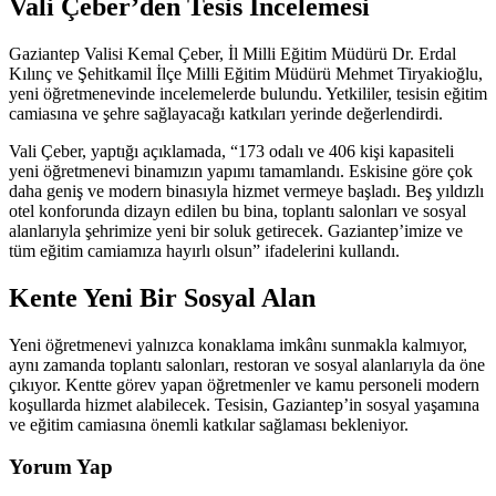
Vali Çeber’den Tesis İncelemesi
Gaziantep Valisi Kemal Çeber, İl Milli Eğitim Müdürü Dr. Erdal
Kılınç ve Şehitkamil İlçe Milli Eğitim Müdürü Mehmet Tiryakioğlu,
yeni öğretmenevinde incelemelerde bulundu. Yetkililer, tesisin eğitim
camiasına ve şehre sağlayacağı katkıları yerinde değerlendirdi.
Vali Çeber, yaptığı açıklamada, “173 odalı ve 406 kişi kapasiteli
yeni öğretmenevi binamızın yapımı tamamlandı. Eskisine göre çok
daha geniş ve modern binasıyla hizmet vermeye başladı. Beş yıldızlı
otel konforunda dizayn edilen bu bina, toplantı salonları ve sosyal
alanlarıyla şehrimize yeni bir soluk getirecek. Gaziantep’imize ve
tüm eğitim camiamıza hayırlı olsun” ifadelerini kullandı.
Kente Yeni Bir Sosyal Alan
Yeni öğretmenevi yalnızca konaklama imkânı sunmakla kalmıyor,
aynı zamanda toplantı salonları, restoran ve sosyal alanlarıyla da öne
çıkıyor. Kentte görev yapan öğretmenler ve kamu personeli modern
koşullarda hizmet alabilecek. Tesisin, Gaziantep’in sosyal yaşamına
ve eğitim camiasına önemli katkılar sağlaması bekleniyor.
Yorum Yap