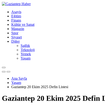
Asayiş
Eğitim
Finans
Kültür ve Sanat
Magazin
Spor
Siyaset
Diğer
Sağlık
Teknoloji
Yemek
Yaşam
Ana Sayfa
Yaşam
Gaziantep 20 Ekim 2025 Defin Listesi
Gaziantep 20 Ekim 2025 Defin L