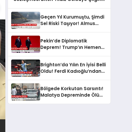
Transfer Teklifi!
Geçen Yıl Kurumuştu, Şimdi
Sel Riski Taşıyor! Almus
Barajı’nda Tarihi Karar: Sular
Tahliye mi Edilecek?
Pekin’de Diplomatik
Deprem! Trump’ın Hemen
Ardından Putin’e Kırmızı Halı:
Neler Oluyor?
Brighton’da Yılın En İyisi Belli
Oldu! Ferdi Kadıoğlu’ndan
Milyonları Gururlandıran
Ödül!
Bölgede Korkutan Sarsıntı!
Malatya Depreminde Ölü
Veya Yaralı Var mı? AFAD Az
Önce Duyurdu!