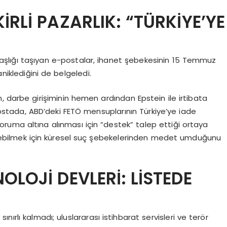
RLİ PAZARLIK: “TÜRKİYE’YE
şlığı taşıyan e-postalar, ihanet şebekesinin 15 Temmuz
niklediğini de belgeledi.
, darbe girişiminin hemen ardından Epstein ile irtibata
ostada, ABD’deki FETÖ mensuplarının Türkiye’ye iade
ruma altına alınması için “destek” talep ettiği ortaya
rdürebilmek için küresel suç şebekelerinden medet umduğunu
OLOJİ DEVLERİ: LİSTEDE
ırlı kalmadı; uluslararası istihbarat servisleri ve terör