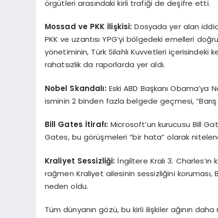
örgütleri arasındaki kirli trafiği de deşifre etti.
Mossad ve PKK İlişkisi:
Dosyada yer alan iddiala
PKK ve uzantısı YPG’yi bölgedeki emelleri doğrult
yönetiminin, Türk Silahlı Kuvvetleri içerisindek
rahatsızlık da raporlarda yer aldı.
Nobel Skandalı:
Eski ABD Başkanı Obama’ya No
isminin 2 binden fazla belgede geçmesi, “Barış Öd
Bill Gates İtirafı:
Microsoft’un kurucusu Bill Gat
Gates, bu görüşmeleri “bir hata” olarak nitelen
Kraliyet Sessizliği:
İngiltere Kralı 3. Charles’
rağmen Kraliyet ailesinin sessizliğini koruması
neden oldu.
Tüm dünyanın gözü, bu kirli ilişkiler ağının da