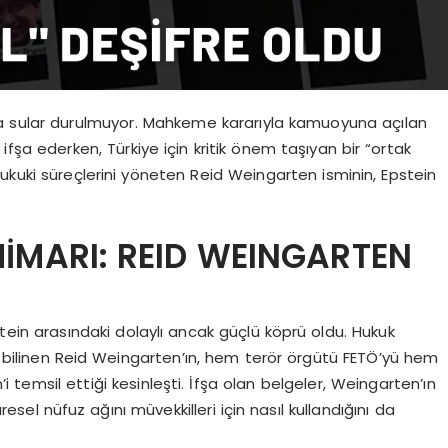
da sular durulmuyor. Mahkeme kararıyla kamuoyuna açılan
 ifşa ederken, Türkiye için kritik önem taşıyan bir “ortak
ukuki süreçlerini yöneten Reid Weingarten isminin, Epstein
MİMARI: REID WEINGARTEN
pstein arasındaki dolaylı ancak güçlü köprü oldu. Hukuk
k bilinen Reid Weingarten’ın, hem terör örgütü FETÖ’yü hem
 temsil ettiği kesinleşti. İfşa olan belgeler, Weingarten’ın
el nüfuz ağını müvekkilleri için nasıl kullandığını da