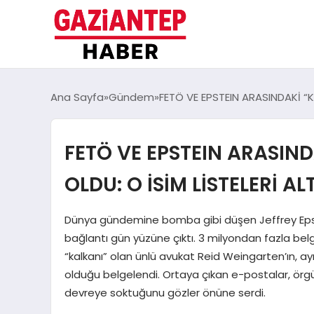
Ana Sayfa
Gündem
FETÖ VE EPSTEIN ARASINDAKİ “KA
FETÖ VE EPSTEIN ARASIND
OLDU: O İSİM LİSTELERİ AL
Dünya gündemine bomba gibi düşen Jeffrey Epstein
bağlantı gün yüzüne çıktı. 3 milyondan fazla bel
“kalkanı” olan ünlü avukat Reid Weingarten’ın, 
olduğu belgelendi. Ortaya çıkan e-postalar, örg
devreye soktuğunu gözler önüne serdi.