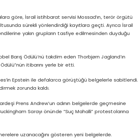
ra göre, İsrail istihbarat servisi Mossad’ın, terör örgütü
usunda sürekli yönlendirdiği kayıtlara geçti. Ayrıca İsrail
i kendilerine yakın grupların tasfiye edilmesinden duyduğu
bel Barış Ödülü’nü takdim eden Thorbjørn Jagland’ın
ülü”nün itibarını yerle bir etti.
es’in Epstein ile defalarca görüştüğü belgelerle sabitlendi.
dirmek zorunda kaldı.
ın kardeşi Prens Andrew’un adının belgelerde geçmesine
, Buckingham Sarayı önünde “Suç Mahalli” protestolarına
ha nerelere uzanacağını gösteren yeni belgelerde.