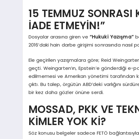
15 TEMMUZ SONRASI Kİ
İADE ETMEYİN!”
Dosyalar arasına giren ve
“Hukuki Yazışma”
ba
2016’daki hain darbe girişimi sonrasında nasıl pa
Ele geçirilen yazışmalara göre; Reid Weingarten
geçti. Weingarten’ın, Epstein’e gönderdiği e-p
edilmemesi ve Amerikan yönetimi tarafından ko
çıktı. Bu talep, örgütün ABD’deki varlığını sü
bir kez daha gözler önüne serdi.
MOSSAD, PKK VE TEKN
KİMLER YOK Kİ?
Söz konusu belgeler sadece FETÖ bağlantısıyla sın