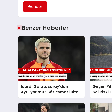
Gönder
Benzer Haberler
Icardi Galatasaray’dan
Geçen Yıl
Ayrılıyor mu? Sözleşmesi Biten
Sel Riski
Yıldız Golcüye Çılgın Transfer
Barajı’nda
Teklifi!
Tahliye m