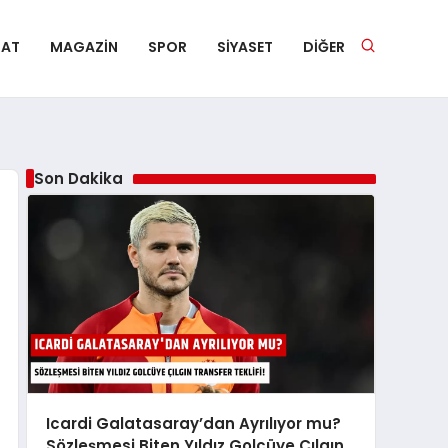
NAT
MAGAZIN
SPOR
SIYASET
DIĞER
Son Dakika
Icardi Galatasaray’dan Ayrılıyor mu?
Sözleşmesi Biten Yıldız Golcüye Çılgın