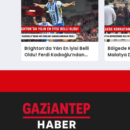
Brighton’da Yılın En İyisi Belli
Bölgede K
Oldu! Ferdi Kadıoğlu’ndan
Malatya 
Milyonları Gururlandıran Ödül!
Veya Yara
Önce Duy