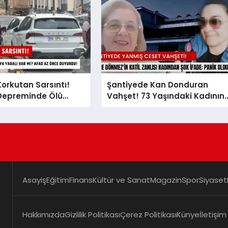
orkutan Sarsıntı!
Şantiyede Kan Donduran
Depreminde Ölü
Vahşet! 73 Yaşındaki Kadının
lı Var mı? AFAD Az
Yanmış Cesedi Bulundu: Katil
urdu!
Zanlısından Akılalmaz İfade
Asayiş
Eğitim
Finans
Kültür ve Sanat
Magazin
Spor
Siyaset
Hakkımızda
Gizlilik Politikası
Çerez Politikası
Künye
İletişim