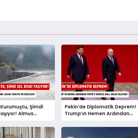
 Kurumuştu, Şimdi
Pekin’de Diplomatik Deprem!
 Taşıyor! Almus
Trump’ın Hemen Ardından
 Tarihi Karar: Sular
Putin’e Kırmızı Halı: Neler
i Edilecek?
Oluyor?