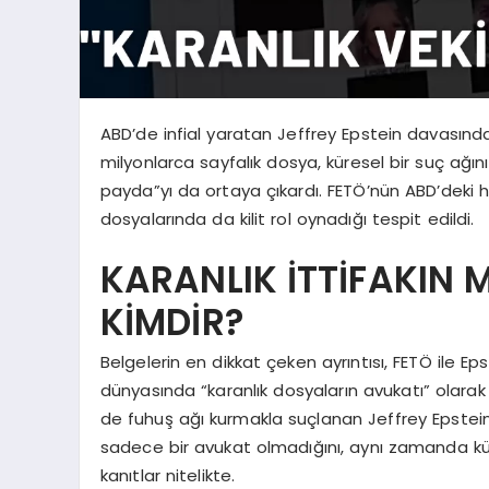
ABD’de infial yaratan Jeffrey Epstein davasın
milyonlarca sayfalık dosya, küresel bir suç ağını
payda”yı da ortaya çıkardı. FETÖ’nün ABD’deki h
dosyalarında da kilit rol oynadığı tespit edildi.
KARANLIK İTTİFAKIN 
KİMDİR?
Belgelerin en dikkat çeken ayrıntısı, FETÖ ile E
dünyasında “karanlık dosyaların avukatı” olara
de fuhuş ağı kurmakla suçlanan Jeffrey Epstein’i
sadece bir avukat olmadığını, aynı zamanda küres
kanıtlar nitelikte.