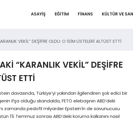
ASAYIŞ
EĞITIM
FINANS
KÜLTÜR VE SA
RANLIK VEKİL” DEŞİFRE OLDU: O İSİM LİSTELERİ ALTÜST ETTİ
AKİ “KARANLIK VEKİL” DEŞİFRE
TÜST ETTİ
 davasında, Türkiye’yi yakından ilgilendiren şok edici bir
genin ifşa olduğu skandalda, FETÖ elebaşının ABD’deki
aynı zamanda pedofil milyarder Epstein’in de savunucusu
ütün 15 Temmuz sonrası ABD’deki koruma kalkanını nasıl