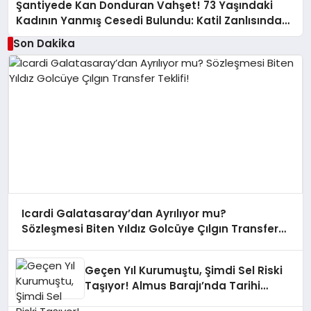
Şantiyede Kan Donduran Vahşet! 73 Yaşındaki
Kadının Yanmış Cesedi Bulundu: Katil Zanlısından
Akılalmaz İfade
Son Dakika
Icardi Galatasaray’dan Ayrılıyor mu?
Sözleşmesi Biten Yıldız Golcüye Çılgın Transfer
Teklifi!
Geçen Yıl Kurumuştu, Şimdi Sel Riski
Taşıyor! Almus Barajı’nda Tarihi
Karar: Sular Tahliye mi Edilecek?