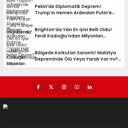
Pekin’de Diplomatik Deprem!
Trump’ın Hemen Ardından Putin’e
Kırmızı Halı: Neler Oluyor?
Brighton’da Yılın En İyisi Belli Oldu!
Ferdi Kadıoğlu’ndan Milyonları
Gururlandıran Ödül!
Bölgede Korkutan Sarsıntı! Malatya
Depreminde Ölü Veya Yaralı Var mı?
AFAD Az Önce Duyurdu!