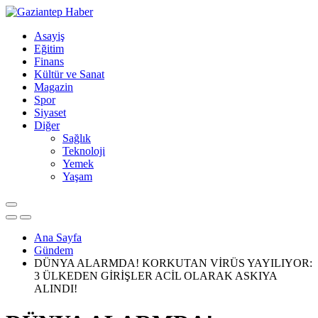
Asayiş
Eğitim
Finans
Kültür ve Sanat
Magazin
Spor
Siyaset
Diğer
Sağlık
Teknoloji
Yemek
Yaşam
Ana Sayfa
Gündem
DÜNYA ALARMDA! KORKUTAN VİRÜS YAYILIYOR:
3 ÜLKEDEN GİRİŞLER ACİL OLARAK ASKIYA
ALINDI!