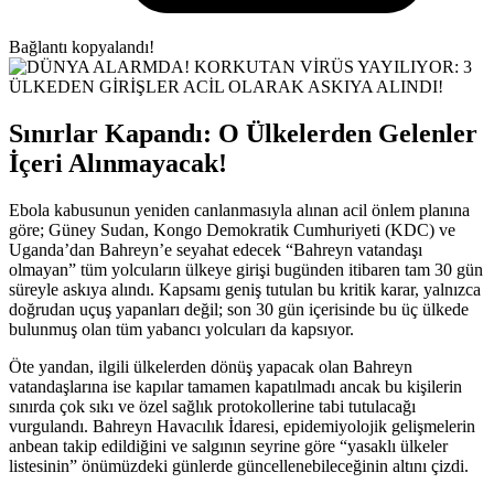
Bağlantı kopyalandı!
Sınırlar Kapandı: O Ülkelerden Gelenler
İçeri Alınmayacak!
Ebola kabusunun yeniden canlanmasıyla alınan acil önlem planına
göre; Güney Sudan, Kongo Demokratik Cumhuriyeti (KDC) ve
Uganda’dan Bahreyn’e seyahat edecek “Bahreyn vatandaşı
olmayan” tüm yolcuların ülkeye girişi bugünden itibaren tam 30 gün
süreyle askıya alındı. Kapsamı geniş tutulan bu kritik karar, yalnızca
doğrudan uçuş yapanları değil; son 30 gün içerisinde bu üç ülkede
bulunmuş olan tüm yabancı yolcuları da kapsıyor.
Öte yandan, ilgili ülkelerden dönüş yapacak olan Bahreyn
vatandaşlarına ise kapılar tamamen kapatılmadı ancak bu kişilerin
sınırda çok sıkı ve özel sağlık protokollerine tabi tutulacağı
vurgulandı. Bahreyn Havacılık İdaresi, epidemiyolojik gelişmelerin
anbean takip edildiğini ve salgının seyrine göre “yasaklı ülkeler
listesinin” önümüzdeki günlerde güncellenebileceğinin altını çizdi.