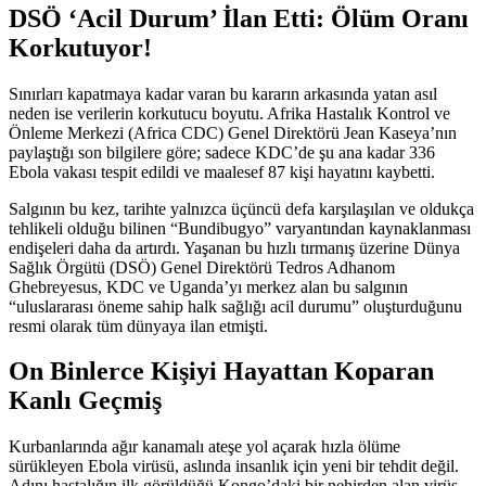
DSÖ ‘Acil Durum’ İlan Etti: Ölüm Oranı
Korkutuyor!
Sınırları kapatmaya kadar varan bu kararın arkasında yatan asıl
neden ise verilerin korkutucu boyutu. Afrika Hastalık Kontrol ve
Önleme Merkezi (Africa CDC) Genel Direktörü Jean Kaseya’nın
paylaştığı son bilgilere göre; sadece KDC’de şu ana kadar 336
Ebola vakası tespit edildi ve maalesef 87 kişi hayatını kaybetti.
Salgının bu kez, tarihte yalnızca üçüncü defa karşılaşılan ve oldukça
tehlikeli olduğu bilinen “Bundibugyo” varyantından kaynaklanması
endişeleri daha da artırdı. Yaşanan bu hızlı tırmanış üzerine Dünya
Sağlık Örgütü (DSÖ) Genel Direktörü Tedros Adhanom
Ghebreyesus, KDC ve Uganda’yı merkez alan bu salgının
“uluslararası öneme sahip halk sağlığı acil durumu” oluşturduğunu
resmi olarak tüm dünyaya ilan etmişti.
On Binlerce Kişiyi Hayattan Koparan
Kanlı Geçmiş
Kurbanlarında ağır kanamalı ateşe yol açarak hızla ölüme
sürükleyen Ebola virüsü, aslında insanlık için yeni bir tehdit değil.
Adını hastalığın ilk görüldüğü Kongo’daki bir nehirden alan virüs,