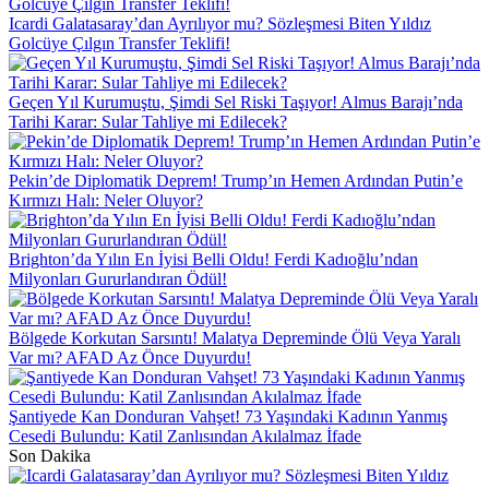
Icardi Galatasaray’dan Ayrılıyor mu? Sözleşmesi Biten Yıldız
Golcüye Çılgın Transfer Teklifi!
Geçen Yıl Kurumuştu, Şimdi Sel Riski Taşıyor! Almus Barajı’nda
Tarihi Karar: Sular Tahliye mi Edilecek?
Pekin’de Diplomatik Deprem! Trump’ın Hemen Ardından Putin’e
Kırmızı Halı: Neler Oluyor?
Brighton’da Yılın En İyisi Belli Oldu! Ferdi Kadıoğlu’ndan
Milyonları Gururlandıran Ödül!
Bölgede Korkutan Sarsıntı! Malatya Depreminde Ölü Veya Yaralı
Var mı? AFAD Az Önce Duyurdu!
Şantiyede Kan Donduran Vahşet! 73 Yaşındaki Kadının Yanmış
Cesedi Bulundu: Katil Zanlısından Akılalmaz İfade
Son Dakika