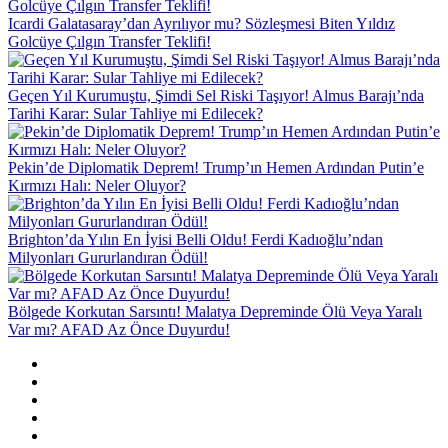
Icardi Galatasaray’dan Ayrılıyor mu? Sözleşmesi Biten Yıldız
Golcüye Çılgın Transfer Teklifi!
Geçen Yıl Kurumuştu, Şimdi Sel Riski Taşıyor! Almus Barajı’nda
Tarihi Karar: Sular Tahliye mi Edilecek?
Pekin’de Diplomatik Deprem! Trump’ın Hemen Ardından Putin’e
Kırmızı Halı: Neler Oluyor?
Brighton’da Yılın En İyisi Belli Oldu! Ferdi Kadıoğlu’ndan
Milyonları Gururlandıran Ödül!
Bölgede Korkutan Sarsıntı! Malatya Depreminde Ölü Veya Yaralı
Var mı? AFAD Az Önce Duyurdu!