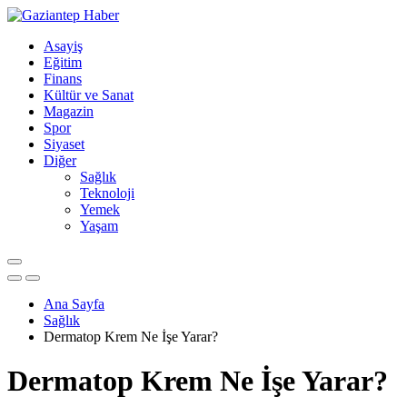
Asayiş
Eğitim
Finans
Kültür ve Sanat
Magazin
Spor
Siyaset
Diğer
Sağlık
Teknoloji
Yemek
Yaşam
Ana Sayfa
Sağlık
Dermatop Krem Ne İşe Yarar?
Dermatop Krem Ne İşe Yarar?