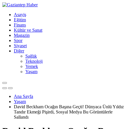
Asayiş
Eğitim
Finans
Kültür ve Sanat
Magazin
Spor
Siyaset
Diğer
Sağlık
Teknoloji
Yemek
Yaşam
Ana Sayfa
Yaşam
David Beckham Ocağın Başına Geçti! Dünyaca Ünlü Yıldız
Tandır Ekmeği Pişirdi, Sosyal Medya Bu Görüntülerle
Sallandı