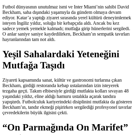
Futbol dünyasının unutulmaz ismi ve Inter Miami’nin sahibi David
Beckham, saha dışındaki yaşamıyla da gündem olmaya devam
ediyor. Katar’a yaptığı ziyaret sırasında yerel kültürü deneyimlemek
isteyen İngiliz yıldız, soluğu bir kebapçıda aldı. Ancak bu kez
sadece yemek yemekle kalmadı; mutfağa girip hünerlerini sergiledi.
O anlar saniye saniye kaydedilirken, Beckham’ın sempatik tavırları
hayranlarından tam not aldı.
Yeşil Sahalardaki Yeteneğini
Mutfağa Taşıdı
Ziyareti kapsamında sanat, kültür ve gastronomi turlarına çıkan
Beckham, girdiği restoranda kebap ustalarından izin isteyerek
tezgaha geçti. Takım elbisesiyle girdiği mutfakta kolları sıvayan 48
yaşındaki yıldız, eline aldığı hamuru ustalıkla açarak tandıra
yapıştırdı. Futbolculuk kariyerindeki disiplinini mutfakta da gösteren
Beckham’ın, tandır ekmeği pişirirken sergilediği profesyonel tavırlar
çevredekilerin büyük ilgisini çekti.
“On Parmağında On Marifet”