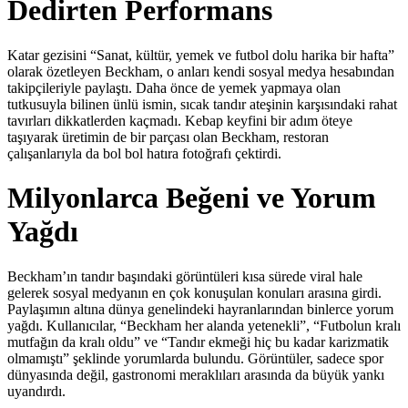
Dedirten Performans
Katar gezisini “Sanat, kültür, yemek ve futbol dolu harika bir hafta”
olarak özetleyen Beckham, o anları kendi sosyal medya hesabından
takipçileriyle paylaştı. Daha önce de yemek yapmaya olan
tutkusuyla bilinen ünlü ismin, sıcak tandır ateşinin karşısındaki rahat
tavırları dikkatlerden kaçmadı. Kebap keyfini bir adım öteye
taşıyarak üretimin de bir parçası olan Beckham, restoran
çalışanlarıyla da bol bol hatıra fotoğrafı çektirdi.
Milyonlarca Beğeni ve Yorum
Yağdı
Beckham’ın tandır başındaki görüntüleri kısa sürede viral hale
gelerek sosyal medyanın en çok konuşulan konuları arasına girdi.
Paylaşımın altına dünya genelindeki hayranlarından binlerce yorum
yağdı. Kullanıcılar, “Beckham her alanda yetenekli”, “Futbolun kralı
mutfağın da kralı oldu” ve “Tandır ekmeği hiç bu kadar karizmatik
olmamıştı” şeklinde yorumlarda bulundu. Görüntüler, sadece spor
dünyasında değil, gastronomi meraklıları arasında da büyük yankı
uyandırdı.