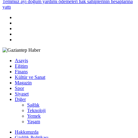
Temmuz ayı doğum yardımı ödemeleri hak sahiplerinin hesaplarına
yattı
Asayiş
Eğitim
Finans
Kültür ve Sanat
Magazin
Spor
Siyaset
Diğer
Sağlık
Teknoloji
Yemek
Yaşam
Hakkımızda
Gizlilik Politikası