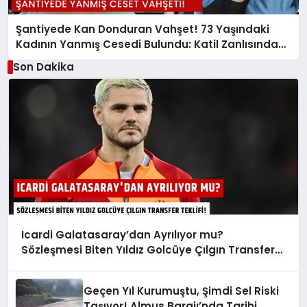
Şantiyede Kan Donduran Vahşet! 73 Yaşındaki
Kadının Yanmış Cesedi Bulundu: Katil Zanlısından
Akılalmaz İfade
Son Dakika
Icardi Galatasaray’dan Ayrılıyor mu?
Sözleşmesi Biten Yıldız Golcüye Çılgın Transfer
Teklifi!
Geçen Yıl Kurumuştu, Şimdi Sel Riski
Taşıyor! Almus Barajı’nda Tarihi