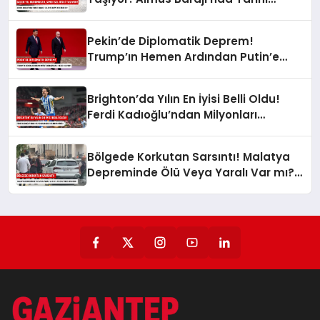
Karar: Sular Tahliye mi Edilecek?
Pekin’de Diplomatik Deprem!
Trump’ın Hemen Ardından Putin’e
Kırmızı Halı: Neler Oluyor?
Brighton’da Yılın En İyisi Belli Oldu!
Ferdi Kadıoğlu’ndan Milyonları
Gururlandıran Ödül!
Bölgede Korkutan Sarsıntı! Malatya
Depreminde Ölü Veya Yaralı Var mı?
AFAD Az Önce Duyurdu!