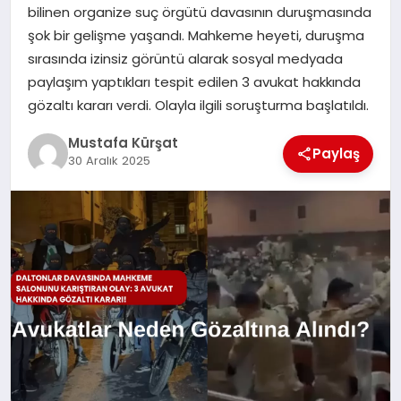
bilinen organize suç örgütü davasının duruşmasında
şok bir gelişme yaşandı. Mahkeme heyeti, duruşma
MAGAZIN
sırasında izinsiz görüntü alarak sosyal medyada
paylaşım yaptıkları tespit edilen 3 avukat hakkında
gözaltı kararı verdi. Olayla ilgili soruşturma başlatıldı.
SPOR
Mustafa Kürşat
Paylaş
30 Aralık 2025
SIYASET
DIĞER