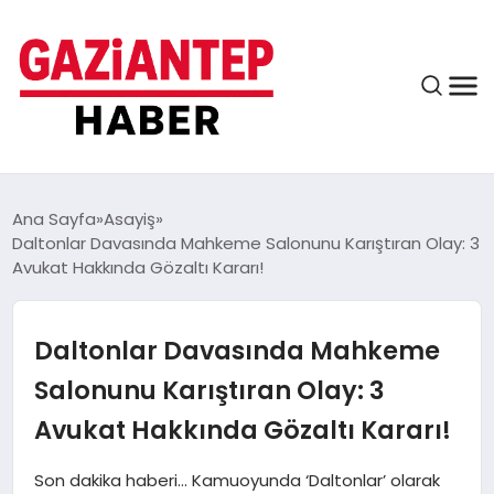
ASAYIŞ
Ana Sayfa
Asayiş
Daltonlar Davasında Mahkeme Salonunu Karıştıran Olay: 3
Avukat Hakkında Gözaltı Kararı!
EĞITIM
Daltonlar Davasında Mahkeme
FINANS
Salonunu Karıştıran Olay: 3
Avukat Hakkında Gözaltı Kararı!
KÜLTÜR VE SANAT
Son dakika haberi… Kamuoyunda ‘Daltonlar’ olarak