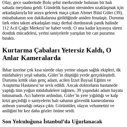
Olay, gece saatlerinde Bolu şehir merkezinde bulunan bir halı
sahada meydana geldi. Gündelik hayatın stresinden uzaklaşmak için
arkadaşlarıyla bir araya gelerek maça çıkan Ahmet Bilal Güler (39),
müsabakanın son dakikalarına girildiğinde aniden fenalaştı. Durumu
fark eden takım arkadaşları maçı derhal durdurarak panik halinde
112 Acil Çağrı Merkezi’ne haber verdi. O ana kadar kıyasıya süren
dostluk mücadelesi, yerini saniyelerle yarışılan bir can pazarına
bıraktı.
Kurtarma Çabaları Yetersiz Kaldı, O
Anlar Kameralarda
İhbar üzerine çok kısa sürede olay yerine ulaşan sağlık ekipleri, ilk
müdahaleyi yeşil sahada, Güler’in düştüğü yerde gerçekleştirdi.
Durumu kritik olan genç adam, acilen İzzet Baysal Eğitim ve
Araştırma Hastanesi’ne sevk edildi. Ancak doktorların hastanede
yaptığı tüm yoğun müdahalelere rağmen, 39 yaşındaki adam hayata
tutunamadı. Acı haberin ardından, Güler’in yere yığıldığı ve kalp
krizi geçirdiği o saniyelerin halı sahanın güvenlik kameralarına
anbean yansıdığı ortaya çıktı. Görüntüler, olayın vehametini ve
aniliğini bir kez daha gözler önüne serdi.
Son Yolculuğuna İstanbul’da Uğurlanacak