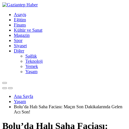
Asayiş
Eğitim
Finans
Kültür ve Sanat
Magazin
Spor
Siyaset
Diğer
Sağlık
Teknoloji
Yemek
Yaşam
Ana Sayfa
Yaşam
Bolu’da Halı Saha Faciası: Maçın Son Dakikalarında Gelen
Acı Son!
Bolu’da Halı Saha Faciası: