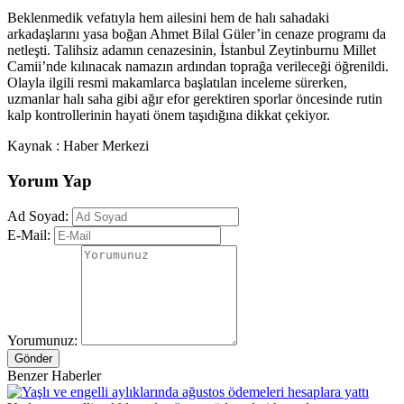
Beklenmedik vefatıyla hem ailesini hem de halı sahadaki
arkadaşlarını yasa boğan Ahmet Bilal Güler’in cenaze programı da
netleşti. Talihsiz adamın cenazesinin, İstanbul Zeytinburnu Millet
Camii’nde kılınacak namazın ardından toprağa verileceği öğrenildi.
Olayla ilgili resmi makamlarca başlatılan inceleme sürerken,
uzmanlar halı saha gibi ağır efor gerektiren sporlar öncesinde rutin
kalp kontrollerinin hayati önem taşıdığına dikkat çekiyor.
Kaynak : Haber Merkezi
Yorum Yap
Ad Soyad:
E-Mail:
Yorumunuz:
Gönder
Benzer Haberler