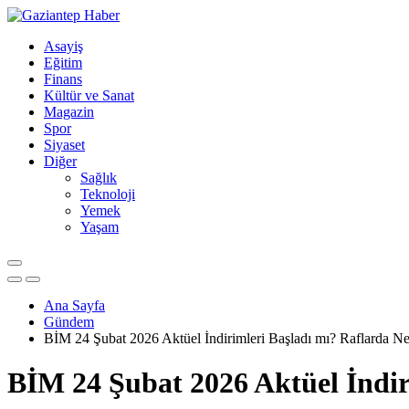
Asayiş
Eğitim
Finans
Kültür ve Sanat
Magazin
Spor
Siyaset
Diğer
Sağlık
Teknoloji
Yemek
Yaşam
Ana Sayfa
Gündem
BİM 24 Şubat 2026 Aktüel İndirimleri Başladı mı? Raflarda Ne
BİM 24 Şubat 2026 Aktüel İndir