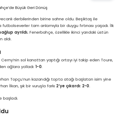
yecanlı derbilerinden birine sahne oldu. Beşiktaş ile
tbolseverler tam anlamıyla bir duygu fırtınası yaşadı. İlk
ağlup ayrıldı.
Fenerbahçe, özellikle ikinci yarıdaki üstün
 aldı.
ı
 Cerny’nin sol kanattan yaptığı ortayı iyi takip eden Toure,
en ağlara yolladı:
1-0
.
 Emirhan Topçu’nun kazandığı topta atağı başlatan isim yine
n İlkan, şık bir vuruşla farkı
2’ye çıkardı
:
2-0
.
 başladı.
ldu