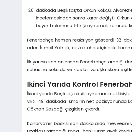
dakikada Beşiktaş’ta Orkun Kökçü, Alvarez’e
incelemesinden sonra karar değişti: Orku
büyük bölümünü 10 kişi oynamak zorunda ka
Fenerbahçe hemen reaksiyon gösterdi. 32. daki
eden İsmail Yüksek, ceza sahası içindeki karam
İlk yarının son anlarında Fenerbahçe aradığı 
sahasına sokuldu ve klas bir vuruşla skoru eşitl
İkinci Yarıda Kontrol Fenerba
İkinci yarıda Beşiktaş eksik oynamanın etkisiy
yıktı. 49. dakikada İsmail’in net pozisyonunda k
Gökhan Sazdağı çizgiden çıkardı.
Kanarya’nın baskısı son dakikalarda meyvesini 
uzaklaştıramadığı topa Jhon Duran ayak koydu