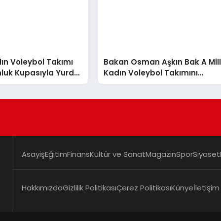
adın Voleybol Takımı
Bakan Osman Aşkın Bak A Mill
luk Kupasıyla Yurda
Kadın Voleybol Takımını
Kutladı
Asayiş
Eğitim
Finans
Kültür ve Sanat
Magazin
Spor
Siyaset
Hakkımızda
Gizlilik Politikası
Çerez Politikası
Künye
İletişim