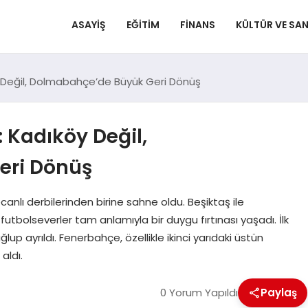
ASAYIŞ
EĞITIM
FINANS
KÜLTÜR VE SA
 Değil, Dolmabahçe’de Büyük Geri Dönüş
 Kadıköy Değil,
eri Dönüş
canlı derbilerinden birine sahne oldu. Beşiktaş ile
bolseverler tam anlamıyla bir duygu fırtınası yaşadı. İlk
 ayrıldı. Fenerbahçe, özellikle ikinci yarıdaki üstün
aldı.
0 Yorum Yapıldı
Paylaş