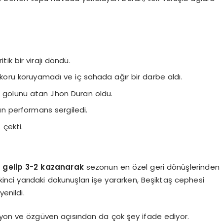
tik bir virajı döndü.
 skoru koruyamadı ve iç sahada ağır bir darbe aldı.
et golünü atan Jhon Duran oldu.
n performans sergiledi.
 çekti.
 gelip 3-2 kazanarak
sezonun en özel geri dönüşlerinden
 ikinci yarıdaki dokunuşları işe yararken, Beşiktaş cephesi
enildi.
yon ve özgüven açısından da çok şey ifade ediyor.