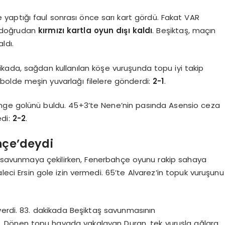
 yaptığı faul sonrası önce sarı kart gördü. Fakat VAR
n doğrudan
kırmızı kartla oyun dışı kaldı
. Beşiktaş, maçın
ldı.
kada, sağdan kullanılan köşe vuruşunda topu iyi takip
bolde meşin yuvarlağı filelere gönderdi:
2-1
.
denge golünü buldu. 45+3’te Nene’nin pasında Asensio ceza
edi:
2-2
.
hçe’deydi
le savunmaya çekilirken, Fenerbahçe oyunu rakip sahaya
aleci Ersin gole izin vermedi. 65’te Alvarez’in topuk vuruşunu
verdi. 83. dakikada Beşiktaş savunmasının
. Dönen topu havada yakalayan Duran, tek vuruşla ağlara