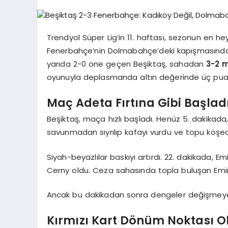
Trendyol Süper Lig’in 11. haftası, sezonun en he
Fenerbahçe’nin Dolmabahçe’deki kapışmasında fu
yarıda 2-0 öne geçen Beşiktaş, sahadan
3-2 m
oyunuyla deplasmanda altın değerinde üç puan
Maç Adeta Fırtına Gibi Başlad
Beşiktaş, maça hızlı başladı. Henüz 5. dakikada,
savunmadan sıyrılıp kafayı vurdu ve topu köşed
Siyah-beyazlılar baskıyı artırdı. 22. dakikada,
Cerny oldu. Ceza sahasında topla buluşan Emirha
Ancak bu dakikadan sonra dengeler değişmeye
Kırmızı Kart Dönüm Noktası O