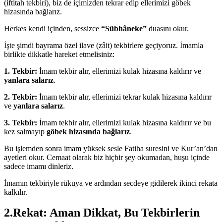
(iftitah tekbiri), biz de içimizden tekrar edip ellerimizi göbek
hizasında bağlarız.
Herkes kendi içinden, sessizce
“Sübhâneke”
duasını okur.
İşte şimdi bayrama özel ilave (zâit) tekbirlere geçiyoruz. İmamla
birlikte dikkatle hareket etmelisiniz:
1. Tekbir:
İmam tekbir alır, ellerimizi kulak hizasına kaldırır ve
yanlara salarız
.
2. Tekbir:
İmam tekbir alır, ellerimizi tekrar kulak hizasına kaldırır
ve
yanlara salarız
.
3. Tekbir:
İmam tekbir alır, ellerimizi kulak hizasına kaldırır ve bu
kez salmayıp
göbek hizasında bağlarız
.
Bu işlemden sonra imam yüksek sesle Fatiha suresini ve Kur’an’dan
ayetleri okur. Cemaat olarak biz hiçbir şey okumadan, huşu içinde
sadece imamı dinleriz.
İmamın tekbiriyle rükuya ve ardından secdeye gidilerek ikinci rekata
kalkılır.
2.Rekat: Aman Dikkat, Bu Tekbirlerin