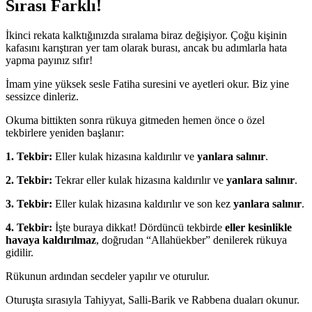
Sırası Farklı!
İkinci rekata kalktığınızda sıralama biraz değişiyor. Çoğu kişinin
kafasını karıştıran yer tam olarak burası, ancak bu adımlarla hata
yapma payınız sıfır!
İmam yine yüksek sesle Fatiha suresini ve ayetleri okur. Biz yine
sessizce dinleriz.
Okuma bittikten sonra rükuya gitmeden hemen önce o özel
tekbirlere yeniden başlanır:
1. Tekbir:
Eller kulak hizasına kaldırılır ve
yanlara salınır
.
2. Tekbir:
Tekrar eller kulak hizasına kaldırılır ve
yanlara salınır
.
3. Tekbir:
Eller kulak hizasına kaldırılır ve son kez
yanlara salınır
.
4. Tekbir:
İşte buraya dikkat! Dördüncü tekbirde
eller kesinlikle
havaya kaldırılmaz
, doğrudan “Allahüekber” denilerek rükuya
gidilir.
Rükunun ardından secdeler yapılır ve oturulur.
Oturuşta sırasıyla Tahiyyat, Salli-Barik ve Rabbena duaları okunur.