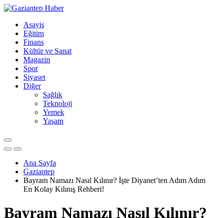
Asayiş
Eğitim
Finans
Kültür ve Sanat
Magazin
Spor
Siyaset
Diğer
Sağlık
Teknoloji
Yemek
Yaşam
Ana Sayfa
Gaziantep
Bayram Namazı Nasıl Kılınır? İşte Diyanet’ten Adım Adım
En Kolay Kılınış Rehberi!
Bayram Namazı Nasıl Kılınır?