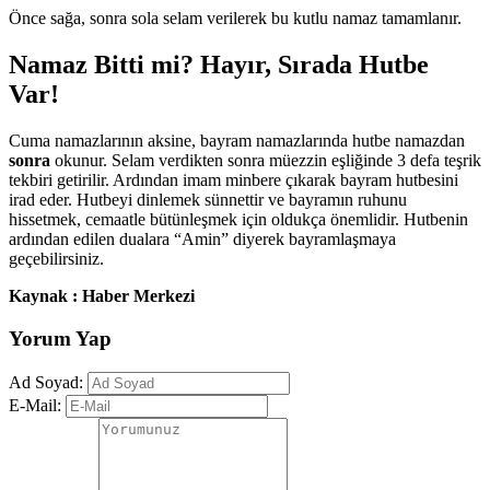
Önce sağa, sonra sola selam verilerek bu kutlu namaz tamamlanır.
Namaz Bitti mi? Hayır, Sırada Hutbe
Var!
Cuma namazlarının aksine, bayram namazlarında hutbe namazdan
sonra
okunur. Selam verdikten sonra müezzin eşliğinde 3 defa teşrik
tekbiri getirilir. Ardından imam minbere çıkarak bayram hutbesini
irad eder. Hutbeyi dinlemek sünnettir ve bayramın ruhunu
hissetmek, cemaatle bütünleşmek için oldukça önemlidir. Hutbenin
ardından edilen dualara “Amin” diyerek bayramlaşmaya
geçebilirsiniz.
Kaynak : Haber Merkezi
Yorum Yap
Ad Soyad:
E-Mail: