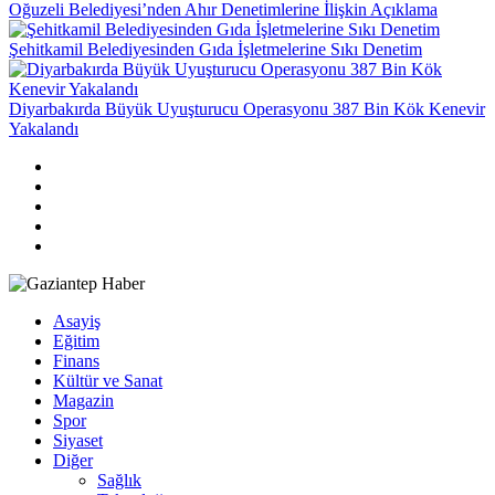
Oğuzeli Belediyesi’nden Ahır Denetimlerine İlişkin Açıklama
Şehitkamil Belediyesinden Gıda İşletmelerine Sıkı Denetim
Diyarbakırda Büyük Uyuşturucu Operasyonu 387 Bin Kök Kenevir
Yakalandı
Asayiş
Eğitim
Finans
Kültür ve Sanat
Magazin
Spor
Siyaset
Diğer
Sağlık