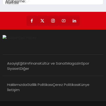
Birlik Çağrısı
Asayiş
Eğitim
Finans
Kültür ve Sanat
Magazin
Spor
Siyaset
Diğer
Hakkımızda
Gizlilik Politikası
Çerez Politikası
Künye
İletişim