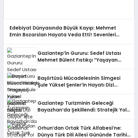
Edebiyat Dünyasında Büyük Kayıp: Mehmet
Emin Bozarslan Hayata Veda Etti! Sevenleri
Yasa Boğuldu…
Gaziantep’in Gururu: Sedef Ustası
Mehmet Bülent Fıstıkçı “Yaşayan
İnsan Hazinesi” Seçildi
Başörtüsü Mücadelesinin Simgesi
Şule Yüksel Şenler’in Hayatı Dizi
Oluyor: İşte Detaylar
Gaziantep Turizminin Geleceği
Bayazhan’da Şekillendi: Stratejik Yol
Haritası Masada
Orhun’dan Ortak Türk Alfabesi’ne:
Dünya Türk Dili Ailesi Gününde Tarihi