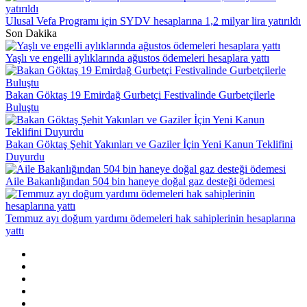
Ulusal Vefa Programı için SYDV hesaplarına 1,2 milyar lira yatırıldı
Son Dakika
Yaşlı ve engelli aylıklarında ağustos ödemeleri hesaplara yattı
Bakan Göktaş 19 Emirdağ Gurbetçi Festivalinde Gurbetçilerle
Buluştu
Bakan Göktaş Şehit Yakınları ve Gaziler İçin Yeni Kanun Teklifini
Duyurdu
Aile Bakanlığından 504 bin haneye doğal gaz desteği ödemesi
Temmuz ayı doğum yardımı ödemeleri hak sahiplerinin hesaplarına
yattı