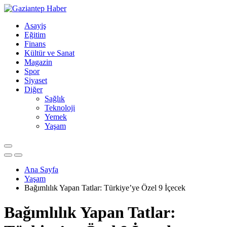
Asayiş
Eğitim
Finans
Kültür ve Sanat
Magazin
Spor
Siyaset
Diğer
Sağlık
Teknoloji
Yemek
Yaşam
Ana Sayfa
Yaşam
Bağımlılık Yapan Tatlar: Türkiye’ye Özel 9 İçecek
Bağımlılık Yapan Tatlar: