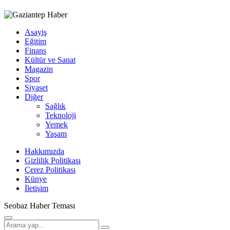
Asayiş
Eğitim
Finans
Kültür ve Sanat
Magazin
Spor
Siyaset
Diğer
Sağlık
Teknoloji
Yemek
Yaşam
Hakkımızda
Gizlilik Politikası
Çerez Politikası
Künye
İletişim
Seobaz Haber Teması