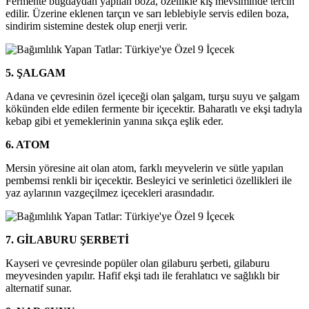
Fermente buğdaydan yapılan boza, özellikle kış mevsiminde tercih
edilir. Üzerine eklenen tarçın ve sarı leblebiyle servis edilen boza,
sindirim sistemine destek olup enerji verir.
5. ŞALGAM
Adana ve çevresinin özel içeceği olan şalgam, turşu suyu ve şalgam
kökünden elde edilen fermente bir içecektir. Baharatlı ve ekşi tadıyla
kebap gibi et yemeklerinin yanına sıkça eşlik eder.
6. ATOM
Mersin yöresine ait olan atom, farklı meyvelerin ve sütle yapılan
pembemsi renkli bir içecektir. Besleyici ve serinletici özellikleri ile
yaz aylarının vazgeçilmez içecekleri arasındadır.
7. GİLABURU ŞERBETİ
Kayseri ve çevresinde popüler olan gilaburu şerbeti, gilaburu
meyvesinden yapılır. Hafif ekşi tadı ile ferahlatıcı ve sağlıklı bir
alternatif sunar.